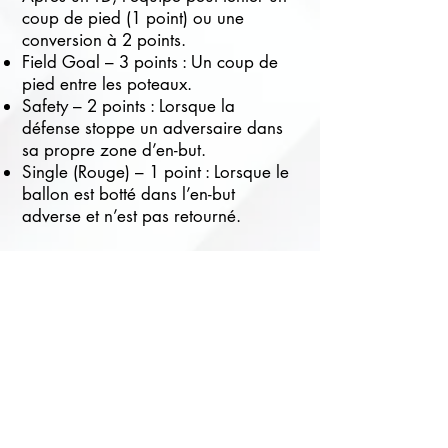
coup de pied (1 point) ou une
conversion à 2 points.
Field Goal – 3 points : Un coup de
pied entre les poteaux.
Safety – 2 points : Lorsque la
défense stoppe un adversaire dans
sa propre zone d’en-but.
Single (Rouge) – 1 point : Lorsque le
ballon est botté dans l’en-but
adverse et n’est pas retourné.
Fautes et Pénalités
Les infractions entraînent des reculs
de terrain pour l’équipe fautive.
Quelques fautes courantes :
Hors-jeu (Offside) : Un joueur
traverse la ligne avant le début de