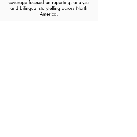
coverage focused on reporting, analysis
and bilingual storytelling across North
America.
Fondateur & Rédacteur en chef
Couverture terrain du College Football
et de la LCF axée sur le reportage,
l’analyse et le contenu bilingue à
travers l’Amérique du Nord.