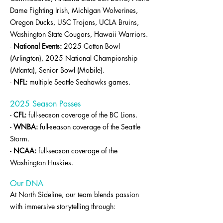
Dame Fighting Irish, Michigan Wolverines,
Oregon Ducks, USC Trojans, UCLA Bruins,
Washington State Cougars, Hawaii Warriors.
-
National Events:
2025 Cotton Bowl
(Arlington), 2025 National Championship
(Atlanta), Senior Bowl (Mobile).
-
NFL:
multiple Seattle Seahawks games.
2025 Season Passes
-
CFL:
full-season coverage of the BC Lions.
-
WNBA:
full-season coverage of the Seattle
Storm.
-
NCAA:
full-season coverage of the
Washington Huskies.
Our DNA
At North Sideline, our team blends passion
with immersive storytelling through: