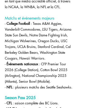
en tant que média accrédité officiel, à travers
la NCAA, la WNBA, la NFL et la CFL.
Matchs et événements majeurs
-
College Football
: Texas A&M Aggies,
Vanderbilt Commodores, LSU Tigers, Arizona
State Sun Devils, Notre Dame Fighting Irish,
Michigan Wolverines, Oregon Ducks, USC
Trojans, UCLA Bruins, Stanford Cardinal, Cal
Berkeley Golden Bears, Washington State
Cougars, Hawaii Warriors.
-
Événements nationaux
: CFP Premier Tour
2026 (College Station), Cotton Bowl 2025
(Arlington), National Championship 2025
(Atlanta), Senior Bowl (Mobile).
-
NFL
: plusieurs matchs des Seattle Seahawks.
Season Pass 2025
-
CFL
: saison complète des BC Lions.