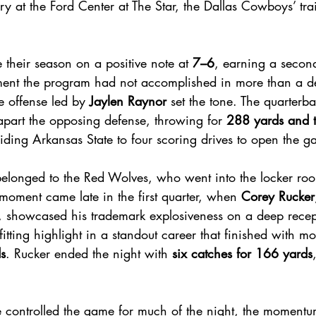
y at the Ford Center at The Star, the Dallas Cowboys’ tra
their season on a positive note at 
7–6
, earning a second
ent the program had not accomplished in more than a d
e offense led by 
Jaylen Raynor
 set the tone. The quarterb
apart the opposing defense, throwing for 
288 yards and t
iding Arkansas State to four scoring drives to open the g
y belonged to the Red Wolves, who went into the locker ro
 moment came late in the first quarter, when 
Corey Rucker
e, showcased his trademark explosiveness on a deep recep
itting highlight in a standout career that finished with mo
ds
. Rucker ended the night with 
six catches for 166 yards
 controlled the game for much of the night, the momentum