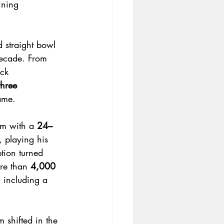
ining 
 straight bowl 
ecade. From 
ack 
hree 
ame.
om with a 
24–
, playing his 
tion turned 
re than 
4,000 
, including a 
 shifted in the 