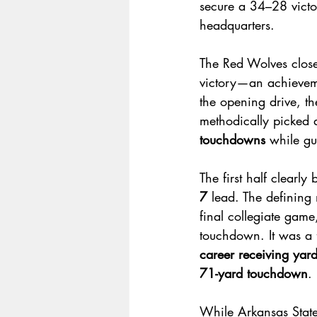
secure a 34–28 victor
headquarters.
The Red Wolves close 
victory—an achievem
the opening drive, th
methodically picked 
touchdowns
 while gu
The first half clearl
7
 lead. The defining
final collegiate gam
touchdown. It was a f
career receiving yar
71-yard touchdown
.
While Arkansas State