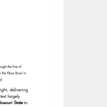
gh the line of 
 the Xbox Bowl in 
e)
ight, delivering 
est largely 
issouri State
 to 