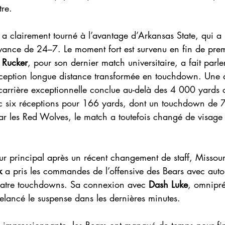
tre.
a clairement tourné à l’avantage d’Arkansas State, qui a r
avance de 24–7. Le moment fort est survenu en fin de prem
 Rucker
, pour son dernier match universitaire, a fait parle
réception longue distance transformée en touchdown. Une 
arrière exceptionnelle conclue au-delà des 4 000 yards c
ec six réceptions pour 166 yards, dont un touchdown de 
ar les Red Wolves, le match a toutefois changé de visage 
ur principal après un récent changement de staff, Missouri
k
 a pris les commandes de l’offensive des Bears avec autor
uatre touchdowns. Sa connexion avec 
Dash Luke
, omnipré
relancé le suspense dans les dernières minutes.
impressionnante, les Bears ont manqué de temps pour final