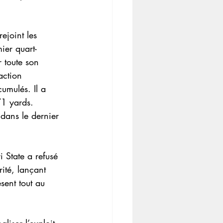
ejoint les 
ier quart-
r toute son 
action 
umulés. Il a 
71 yards.
dans le dernier 
 State a refusé 
ité, lançant 
sent tout au 
iser l’exploit. 