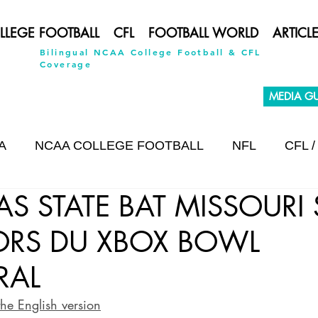
LLEGE FOOTBALL
CFL
FOOTBALL WORLD
ARTICL
Bilingual NCAA College Football & CFL
Coverage
MEDIA GU
A
NCAA COLLEGE FOOTBALL
NFL
CFL /
S STATE BAT MISSOURI 
INTERVIEW
ORS DU XBOX BOWL
RAL
the English version