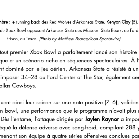
bre :
 le running back des Red Wolves d’Arkansas State, 
Kenyon Clay (5)
,
 du Xbox Bowl opposant Arkansas State aux Missouri State Bears, au Ford 
Frisco, au Texas. 
(Photo by Matthew Pearce/Icon Sportswire)
 tout premier Xbox Bowl a parfaitement lancé son histoire 
ue et un scénario riche en séquences spectaculaires. À l’
t dominé par le jeu aérien, Arkansas State a résisté à un 
s’imposer 34–28 au Ford Center at The Star, également cen
Dallas Cowboys.
ent ainsi leur saison sur une note positive (7–6), valida
 en bowl, une performance que le programme n’avait plus r
Dès l’entame, l’attaque dirigée par 
Jaylen Raynor
 a impo
équé la défense adverse avec sang-froid, compilant 288 ya
menant son équipe à quatre séries offensives conclues par