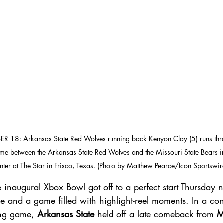
R 18: Arkansas State Red Wolves running back Kenyon Clay (5) runs throu
e between the Arkansas State Red Wolves and the Missouri State Bears in
nter at The Star in Frisco, Texas. (Photo by Matthew Pearce/Icon Sportswir
e inaugural Xbox Bowl got off to a perfect start Thursday n
e and a game filled with highlight-reel moments. In a cont
ing game, 
Arkansas State
 held off a late comeback from 
M