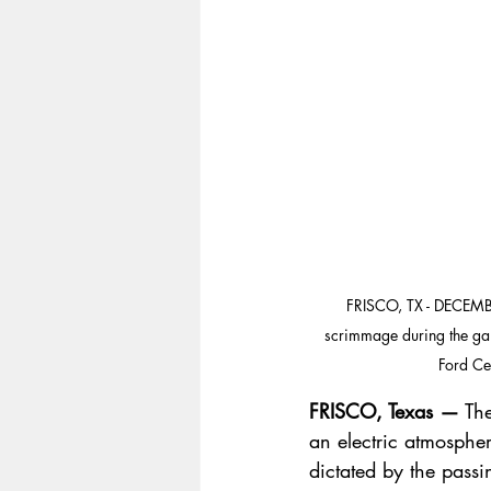
FRISCO, TX - DECEMBE
scrimmage during the gam
Ford Ce
FRISCO, Texas —
 Th
an electric atmospher
dictated by the pass