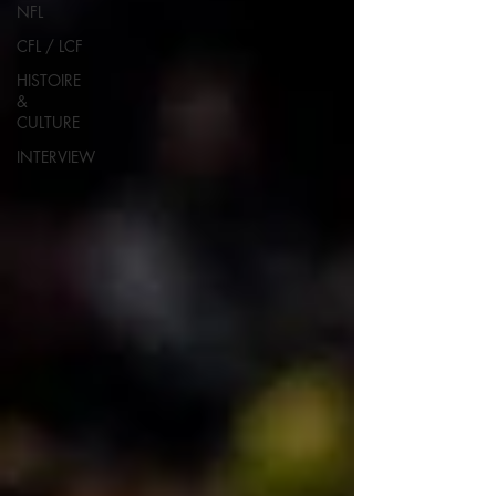
NFL
CFL / LCF
HISTOIRE
&
CULTURE
INTERVIEW