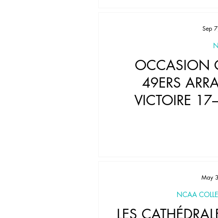
Sep 7
N
OCCASION G
49ERS ARR
VICTOIRE 17
May 3
NCAA COLLE
LES CATHÉDRAL