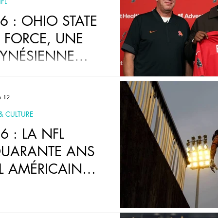
FL
6 : OHIO STATE
N FORCE, UNE
LYNÉSIENNE
T L’ARRIVÉE DU
HEEM MESIDOR
b 12
 & CULTURE
6 : LA NFL
QUARANTE ANS
L AMÉRICAIN
NÇAIS