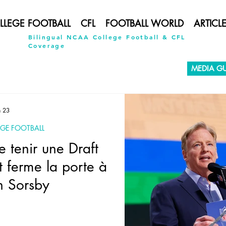
LLEGE FOOTBALL
CFL
FOOTBALL WORLD
ARTICL
Bilingual NCAA College Football & CFL
Coverage
MEDIA GU
n 23
GE FOOTBALL
e tenir une Draft
t ferme la porte à
n Sorsby