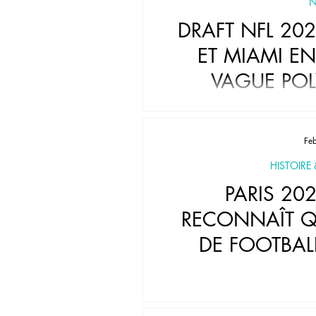
N
DRAFT NFL 202
ET MIAMI E
VAGUE PO
HISTORIQUE E
CANADIEN AK
Fe
HISTOIRE
PARIS 202
RECONNAÎT 
DE FOOTBAL
FRA