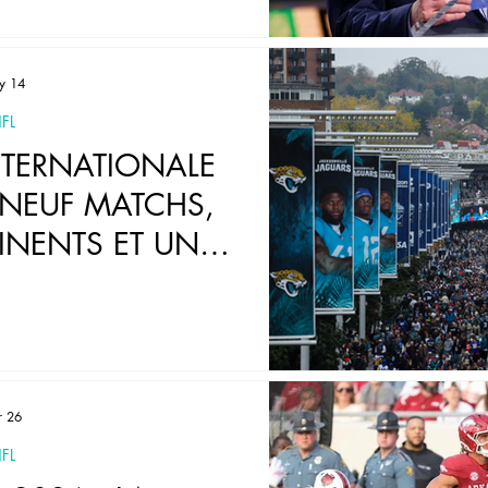
y 14
FL
INTERNATIONALE
 NEUF MATCHS,
INENTS ET UNE
E MONDIALE EN
026
r 26
FL