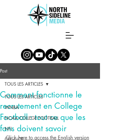
Post
TOUS LES ARTICLES
Comment fonctionne le
TOUS LES ARTICLES
recrutement en College
WNBA
Football : tout ce que les
NCAA COLLEGE FOOTBALL
fans doivent savoir
NFL
Click here to access the English version
CFL / LCF