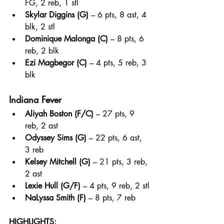
FG, 2 reb, 1 stl
Skylar Diggins (G)
 – 6 pts, 8 ast, 4 
blk, 2 stl
Dominique Malonga (C)
 – 8 pts, 6 
reb, 2 blk
Ezi Magbegor (C)
 – 4 pts, 5 reb, 3 
blk
Indiana Fever
Aliyah Boston (F/C)
 – 27 pts, 9 
reb, 2 ast
Odyssey Sims (G)
 – 22 pts, 6 ast, 
3 reb
Kelsey Mitchell (G)
 – 21 pts, 3 reb, 
2 ast
Lexie Hull (G/F)
 – 4 pts, 9 reb, 2 stl
NaLyssa Smith (F)
 – 8 pts, 7 reb
HIGHLIGHTS: