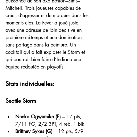
puissance de son axe Boston–Sims–
Mitchell. Trois joueuses capables de 
créer, d’agresser et de marquer dans les 
moments clés. La Fever a joué juste, 
avec une adresse de loin décisive en 
première mi-temps et une domination 
sans partage dans la peinture. Un 
cocktail qui a fait exploser le Storm et 
qui pourrait bien faire d’Indiana une 
équipe redoutée en playoffs.
Stats individuelles:
Seattle Storm
Nneka Ogwumike (F)
 – 17 pts, 
7/11 FG, 2/2 3PT, 4 reb, 1 blk
Brittney Sykes (G)
 – 12 pts, 5/9 