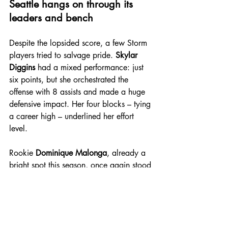
Seattle hangs on through its 
leaders and bench
Despite the lopsided score, a few Storm 
players tried to salvage pride. 
Skylar 
Diggins
 had a mixed performance: just 
six points, but she orchestrated the 
offense with 8 assists and made a huge 
defensive impact. Her four blocks – tying 
a career high – underlined her effort 
level.
Rookie 
Dominique Malonga
, already a 
bright spot this season, once again stood 
out. She led the Storm in rebounding (6) 
and added 8 points with 2 blocks. Her 
hustle and energy were especially 
valuable in the fourth quarter, where 
Seattle’s bench outscored Indiana’s 