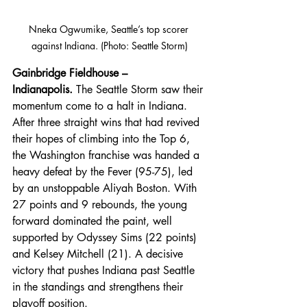
Nneka Ogwumike, Seattle’s top scorer 
against Indiana. (Photo: Seattle Storm)
Gainbridge Fieldhouse – 
Indianapolis.
 The Seattle Storm saw their 
momentum come to a halt in Indiana. 
After three straight wins that had revived 
their hopes of climbing into the Top 6, 
the Washington franchise was handed a 
heavy defeat by the Fever (95-75), led 
by an unstoppable Aliyah Boston. With 
27 points and 9 rebounds, the young 
forward dominated the paint, well 
supported by Odyssey Sims (22 points) 
and Kelsey Mitchell (21). A decisive 
victory that pushes Indiana past Seattle 
in the standings and strengthens their 
playoff position.