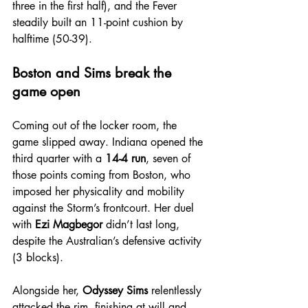
three in the first half), and the Fever 
steadily built an 11-point cushion by 
halftime (50-39).
Boston and Sims break the 
game open
Coming out of the locker room, the 
game slipped away. Indiana opened the 
third quarter with a 
14-4 run
, seven of 
those points coming from Boston, who 
imposed her physicality and mobility 
against the Storm’s frontcourt. Her duel 
with 
Ezi Magbegor
 didn’t last long, 
despite the Australian’s defensive activity 
(3 blocks).
Alongside her, 
Odyssey Sims
 relentlessly 
attacked the rim, finishing at will and 