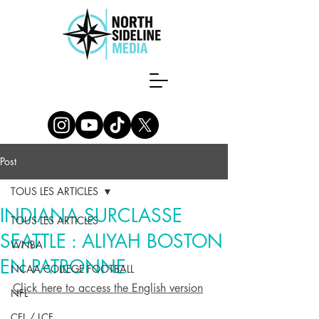
Post
TOUS LES ARTICLES
INDIANA SURCLASSE
TOUS LES ARTICLES
SEATTLE : ALIYAH BOSTON
WNBA
EN PATRONNE
NCAA COLLEGE FOOTBALL
Click here to access the English version
NFL
CFL / LCF