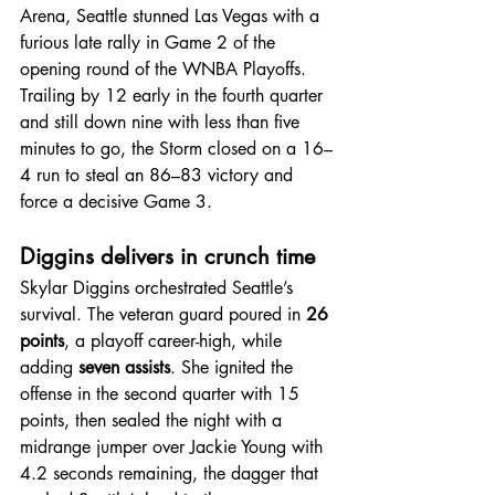
Arena, Seattle stunned Las Vegas with a 
furious late rally in Game 2 of the 
opening round of the WNBA Playoffs. 
Trailing by 12 early in the fourth quarter 
and still down nine with less than five 
minutes to go, the Storm closed on a 16–
4 run to steal an 86–83 victory and 
force a decisive Game 3.
Diggins delivers in crunch time
Skylar Diggins orchestrated Seattle’s 
survival. The veteran guard poured in 
26 
points
, a playoff career-high, while 
adding 
seven assists
. She ignited the 
offense in the second quarter with 15 
points, then sealed the night with a 
midrange jumper over Jackie Young with 
4.2 seconds remaining, the dagger that 