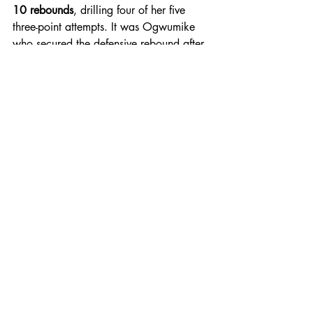
10 rebounds
, drilling four of her five 
three-point attempts. It was Ogwumike 
who secured the defensive rebound after 
A’ja Wilson’s miss in the final minute, 
setting up Malonga’s game-changing 
sequence.
“I think a lot of August was for 
today,” Ogwumike reflected. 
“We’re not unfamiliar with tight 
games, we’re not unfamiliar 
with playing from behind. I 
think today was one of our best 
showings of composure – not 
too high, not too low.”
Locking down Wilson, Wheeler 
sparks the rally