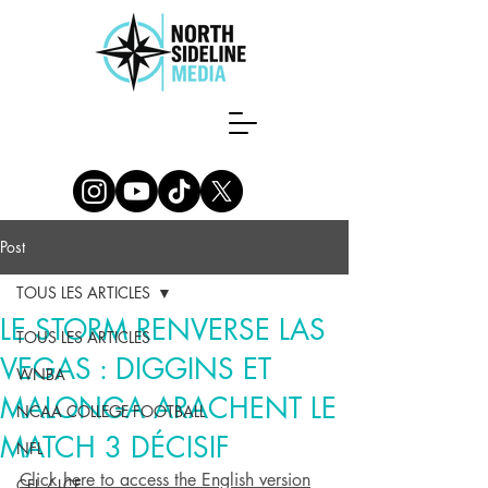
Post
TOUS LES ARTICLES
LE STORM RENVERSE LAS
TOUS LES ARTICLES
VEGAS : DIGGINS ET
WNBA
MALONGA ARACHENT LE
NCAA COLLEGE FOOTBALL
MATCH 3 DÉCISIF
NFL
Click here to access the English version
CFL / LCF