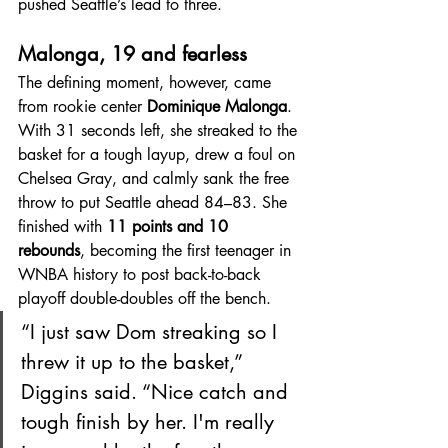
pushed Seattle’s lead to three.
Malonga, 19 and fearless
The defining moment, however, came 
from rookie center 
Dominique Malonga
. 
With 31 seconds left, she streaked to the 
basket for a tough layup, drew a foul on 
Chelsea Gray, and calmly sank the free 
throw to put Seattle ahead 84–83. She 
finished with 
11 points and 10 
rebounds
, becoming the first teenager in 
WNBA history to post back-to-back 
playoff double-doubles off the bench.
“I just saw Dom streaking so I 
threw it up to the basket,” 
Diggins said. “Nice catch and 
tough finish by her. I'm really 