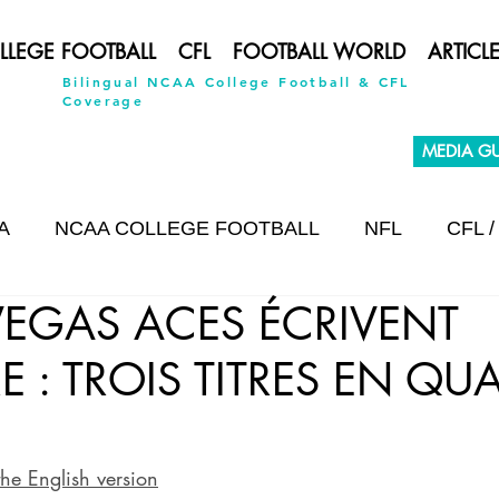
LLEGE FOOTBALL
CFL
FOOTBALL WORLD
ARTICL
Bilingual NCAA College Football & CFL
Coverage
MEDIA GU
A
NCAA COLLEGE FOOTBALL
NFL
CFL /
 VEGAS ACES ÉCRIVENT
INTERVIEW
RE : TROIS TITRES EN QU
the English version