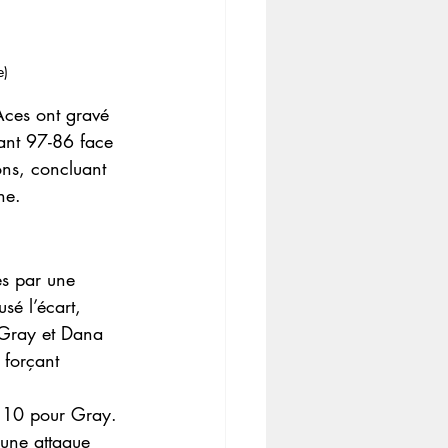
e)
Aces ont gravé 
ant 97-86 face 
ons, concluant 
ne.
es par une 
sé l’écart, 
 Gray et Dana 
 forçant 
t 10 pour Gray. 
 une attaque 