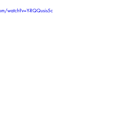
com/watch?v=Y-RQQusis5c