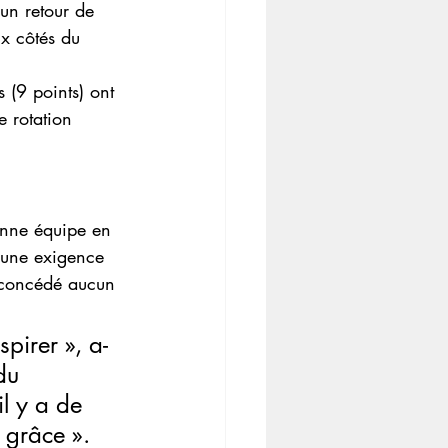
 un retour de 
ux côtés du 
 (9 points) ont 
 rotation 
nne équipe en 
 une exigence 
t concédé aucun 
pirer », a-
du 
l y a de 
a grâce ».