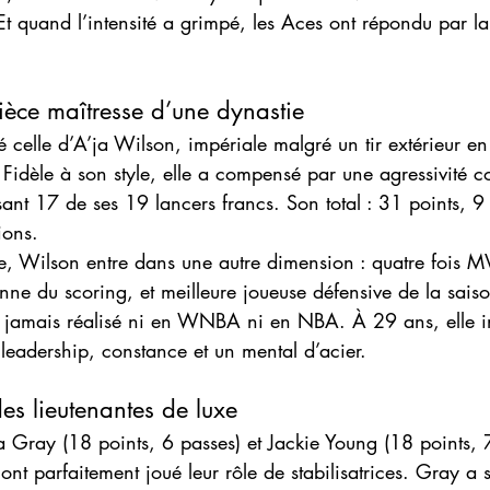
 Et quand l’intensité a grimpé, les Aces ont répondu par la
ièce maîtresse d’une dynastie
é celle d’A’ja Wilson, impériale malgré un tir extérieur e
 Fidèle à son style, elle a compensé par une agressivité c
ssant 17 de ses 19 lancers francs. Son total : 31 points, 9
ions.
re, Wilson entre dans une autre dimension : quatre fois MV
ne du scoring, et meilleure joueuse défensive de la sai
, jamais réalisé ni en WNBA ni en NBA. À 29 ans, elle i
leadership, constance et un mental d’acier.
es lieutenantes de luxe
a Gray (18 points, 6 passes) et Jackie Young (18 points, 
 ont parfaitement joué leur rôle de stabilisatrices. Gray a s