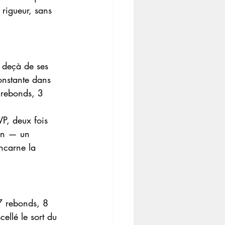
 rigueur, sans 
n deçà de ses 
onstante dans 
 rebonds, 3 
P, deux fois 
son — un 
ncarne la 
7 rebonds, 8 
cellé le sort du 