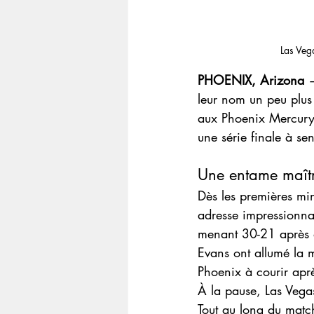
Las Veg
PHOENIX, Arizona
 
leur nom un peu plu
aux Phoenix Mercury,
une série finale à se
Une entame maîtr
Dès les premières mi
adresse impressionnan
menant 30-21 après d
Evans ont allumé la m
Phoenix à courir aprè
À la pause, Las Vega
Tout au long du match