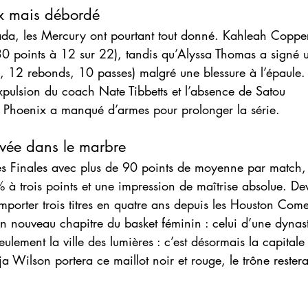
x mais débordé
ada, les Mercury ont pourtant tout donné. Kahleah Copper
 points à 12 sur 22), tandis qu’Alyssa Thomas a signé un
, 12 rebonds, 10 passes) malgré une blessure à l’épaule. 
expulsion du coach Nate Tibbetts et l’absence de Satou 
 Phoenix a manqué d’armes pour prolonger la série.
vée dans le marbre
es Finales avec plus de 90 points de moyenne par match, 
 à trois points et une impression de maîtrise absolue. De
porter trois titres en quatre ans depuis les Houston Com
un nouveau chapitre du basket féminin : celui d’une dynas
eulement la ville des lumières : c’est désormais la capital
 Wilson portera ce maillot noir et rouge, le trône rester