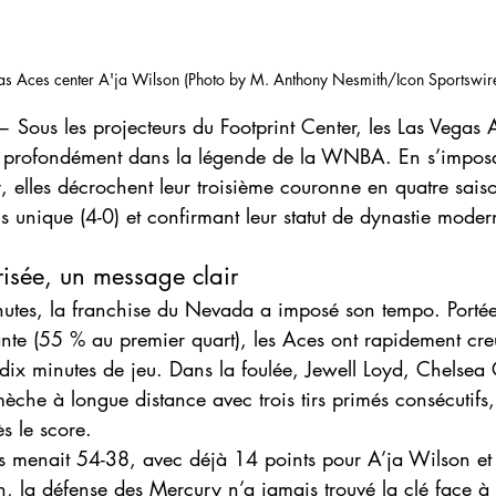
as Aces center A'ja Wilson (Photo by M. Anthony Nesmith/Icon Sportswir
— Sous les projecteurs du Footprint Center, les Las Vegas 
s profondément dans la légende de la WNBA. En s’impos
 elles décrochent leur troisième couronne en quatre sais
ns unique (4-0) et confirmant leur statut de dynastie moder
isée, un message clair
nutes, la franchise du Nevada a imposé son tempo. Porté
te (55 % au premier quart), les Aces ont rapidement creu
ix minutes de jeu. Dans la foulée, Jewell Loyd, Chelsea
èche à longue distance avec trois tirs primés consécutifs,
s le score.
s menait 54-38, avec déjà 14 points pour A’ja Wilson e
, la défense des Mercury n’a jamais trouvé la clé face à