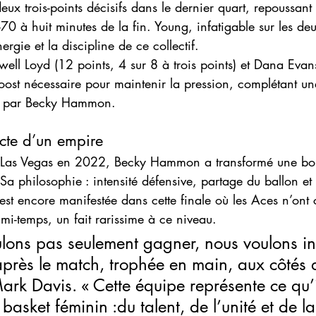
eux trois-points décisifs dans le dernier quart, repoussant
0 à huit minutes de la fin. Young, infatigable sur les de
nergie et la discipline de ce collectif.
well Loyd (12 points, 4 sur 8 à trois points) et Dana Evans
ost nécessaire pour maintenir la pression, complétant une
ée par Becky Hammon.
cte d’un empire
à Las Vegas en 2022, Becky Hammon a transformé une bo
a philosophie : intensité défensive, partage du ballon et
 s’est encore manifestée dans cette finale où les Aces n’on
mi-temps, un fait rarissime à ce niveau.
lons pas seulement gagner, nous voulons ins
 après le match, trophée en main, aux côtés 
ark Davis. « Cette équipe représente ce qu’i
basket féminin :du talent, de l’unité et de l