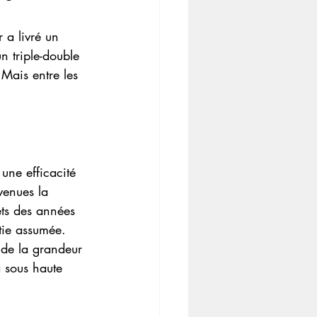
 a livré un 
 triple-double 
Mais entre les 
une efficacité 
venues la 
ets des années 
tie assumée.
e de la grandeur 
a sous haute 