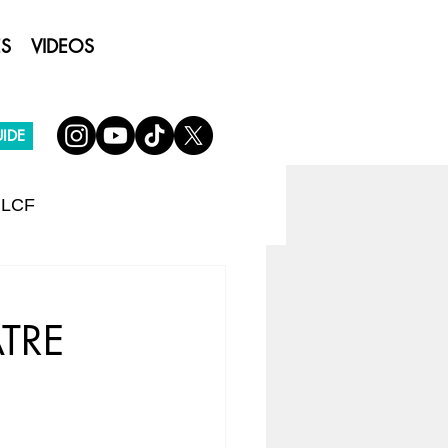
ES
VIDEOS
IDE
 LCF
ATRE