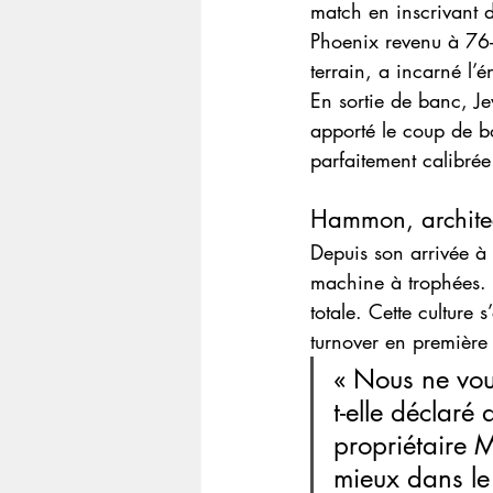
match en inscrivant d
Phoenix revenu à 76-7
terrain, a incarné l’é
En sortie de banc, Je
apporté le coup de bo
parfaitement calibr
Hammon, archite
Depuis son arrivée 
machine à trophées. S
totale. Cette culture
turnover en première 
« Nous ne vou
t-elle déclaré
propriétaire M
mieux dans le 