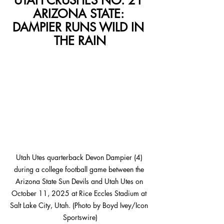
UTAH CRUSHES NO. 21 
ARIZONA STATE: 
DAMPIER RUNS WILD IN 
THE RAIN
Utah Utes quarterback Devon Dampier (4) 
during a college football game between the 
Arizona State Sun Devils and Utah Utes on 
October 11, 2025 at Rice Eccles Stadium at 
Salt Lake City, Utah. (Photo by Boyd Ivey/Icon 
Sportswire)