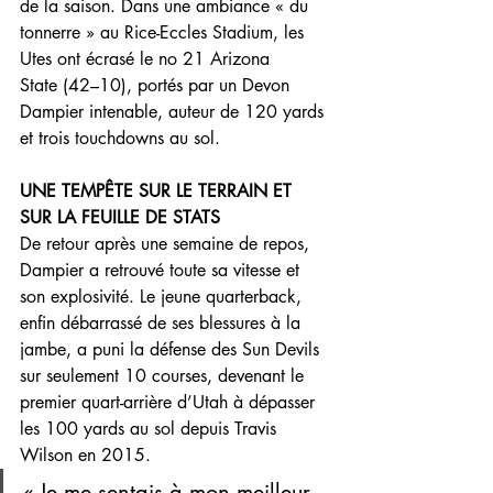
de la saison. Dans une ambiance « du 
tonnerre » au Rice-Eccles Stadium, les 
Utes ont écrasé le no 21 Arizona 
State (42–10), portés par un Devon 
Dampier intenable, auteur de 120 yards 
et trois touchdowns au sol.
UNE TEMPÊTE SUR LE TERRAIN ET 
SUR LA FEUILLE DE STATS
De retour après une semaine de repos, 
Dampier a retrouvé toute sa vitesse et 
son explosivité. Le jeune quarterback, 
enfin débarrassé de ses blessures à la 
jambe, a puni la défense des Sun Devils 
sur seulement 10 courses, devenant le 
premier quart-arrière d’Utah à dépasser 
les 100 yards au sol depuis Travis 
Wilson en 2015.
« Je me sentais à mon meilleur 