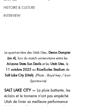
HISTOIRE & CULTURE
INTERVIEW
Le quart-arrière des Utah Utes, 
Devon Dampier 
(no 4)
, lors du match universitaire entre les 
Arizona State Sun Devils
 et les 
Utah Utes
, le 
11 octobre 2025
 au 
Rice-Eccles Stadium
 de 
Salt Lake City (Utah)
. 
(Photo : Boyd Ivey / Icon 
Sportswire)
SALT LAKE CITY —
 La pluie battante, les 
éclairs et le tonnerre n’ont pas empêché 
Utah de livrer sa meilleure performance 