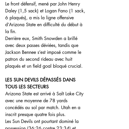
Le front défensif, mené par John Henry 
Daley (1,5 sack) et Logan Fano (1 sack, 
6 plaqués), a mis la ligne offensive 
d’Arizona State en difficulté du début à 
la fin.
Derrière eux, Smith Snowden a brillé 
avec deux passes déviées, tandis que 
Jackson Bennee s’est imposé comme le 
patron du second rideau avec huit 
plaqués et un field goal bloqué crucial.
LES SUN DEVILS DÉPASSÉS DANS 
TOUS LES SECTEURS
Arizona State est arrivé à Salt Lake City 
avec une moyenne de 78 yards 
concédés au sol par match. Utah en a 
inscrit presque quatre fois plus.
Les Sun Devils ont pourtant dominé la 
possession (36:26 contre 23:34) et 