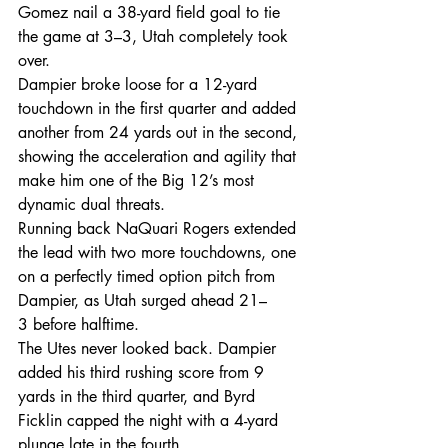
Gomez nail a 38-yard field goal to tie 
the game at 3–3, Utah completely took 
over. 
Dampier broke loose for a 12-yard 
touchdown in the first quarter and added 
another from 24 yards out in the second, 
showing the acceleration and agility that 
make him one of the Big 12’s most 
dynamic dual threats. 
Running back NaQuari Rogers extended 
the lead with two more touchdowns, one 
on a perfectly timed option pitch from 
Dampier, as Utah surged ahead 21–
3 before halftime. 
The Utes never looked back. Dampier 
added his third rushing score from 9 
yards in the third quarter, and Byrd 
Ficklin capped the night with a 4-yard 
plunge late in the fourth. 