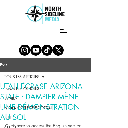
Post
TOUS LES ARTICLES
UTAH ÉCRASE ARIZONA
TOUS LES ARTICLES
STATE : DAMPIER MÈNE
WNBA
UNE DÉMONSTRATION
NCAA COLLEGE FOOTBALL
AU SOL
NFL
Click here to access the English version
CFL / LCF