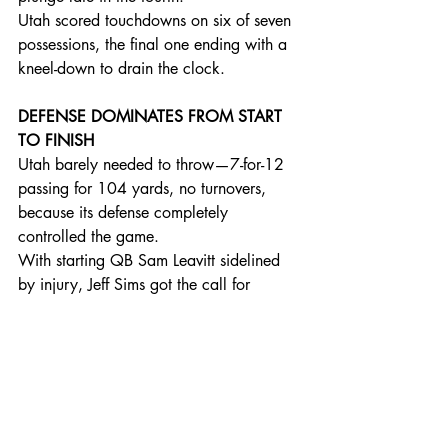
Utah scored touchdowns on six of seven 
possessions, the final one ending with a 
kneel-down to drain the clock.
DEFENSE DOMINATES FROM START 
TO FINISH
Utah barely needed to throw—7-for-12 
passing for 104 yards, no turnovers, 
because its defense completely 
controlled the game. 
With starting QB Sam Leavitt sidelined 
by injury, Jeff Sims got the call for 
Arizona State but faced relentless 
pressure all night. He finished 18-of-38 
for 124 yards, took five sacks, and 
never found rhythm against Utah’s front. 
Defensive end John Henry 
Daley continued his breakout year with 