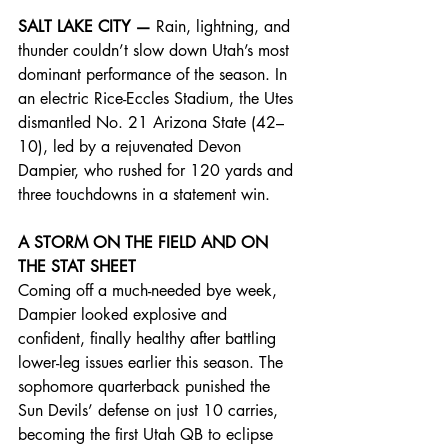
SALT LAKE CITY —
 Rain, lightning, and 
thunder couldn’t slow down Utah’s most 
dominant performance of the season. In 
an electric Rice-Eccles Stadium, the Utes 
dismantled No. 21 Arizona State (42–
10), led by a rejuvenated Devon 
Dampier, who rushed for 120 yards and 
three touchdowns in a statement win.
A STORM ON THE FIELD AND ON 
THE STAT SHEET
Coming off a much-needed bye week, 
Dampier looked explosive and 
confident, finally healthy after battling 
lower-leg issues earlier this season. The 
sophomore quarterback punished the 
Sun Devils’ defense on just 10 carries, 
becoming the first Utah QB to eclipse 