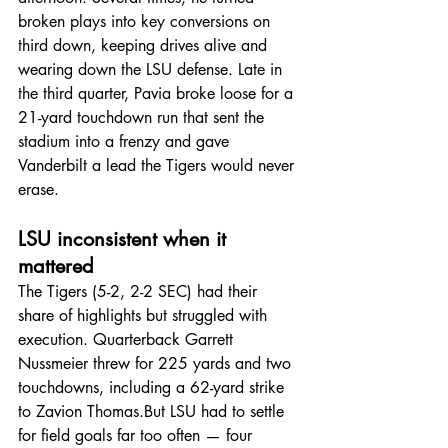
broken plays into key conversions on 
third down, keeping drives alive and 
wearing down the LSU defense. Late in 
the third quarter, Pavia broke loose for a 
21-yard touchdown run that sent the 
stadium into a frenzy and gave 
Vanderbilt a lead the Tigers would never 
erase.
LSU inconsistent when it 
mattered
The Tigers (5-2, 2-2 SEC) had their 
share of highlights but struggled with 
execution. Quarterback Garrett 
Nussmeier threw for 225 yards and two 
touchdowns, including a 62-yard strike 
to Zavion Thomas.But LSU had to settle 
for field goals far too often — four 