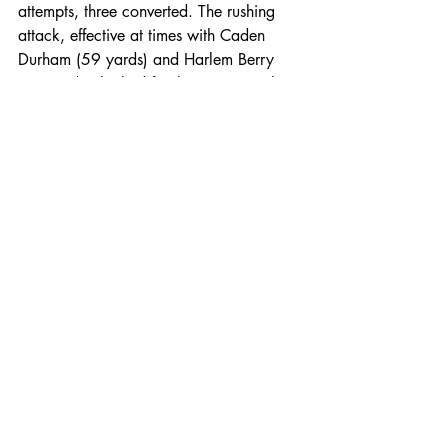
attempts, three converted. The rushing 
attack, effective at times with Caden 
Durham (59 yards) and Harlem Berry 
(55 yards), lacked finishing power when 
the game tightened.The team’s best 
opportunity came on a 51-yard run that 
was stopped just two yards short of the 
goal line, leading only to a short field 
goal. It was the defining moment of a 
frustrating night for an offense that had 
entered the game among the nation’s 
most explosive.
Against a disciplined Vanderbilt defense, 
LSU never managed to set the tempo. 
Their final drive ended with a sack from 
Zaylin Wood, sealing the Commodores’ 
triumph.
Vanderbilt’s command and 