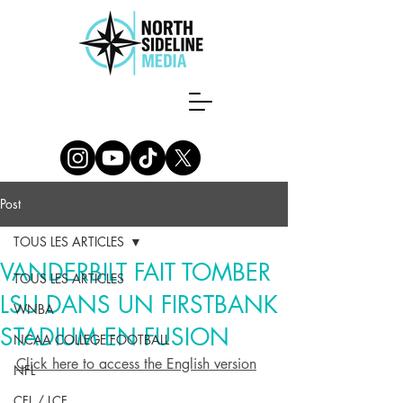
Post
TOUS LES ARTICLES
VANDERBILT FAIT TOMBER
TOUS LES ARTICLES
LSU DANS UN FIRSTBANK
WNBA
STADIUM EN FUSION
NCAA COLLEGE FOOTBALL
Click here to access the English version
NFL
CFL / LCF