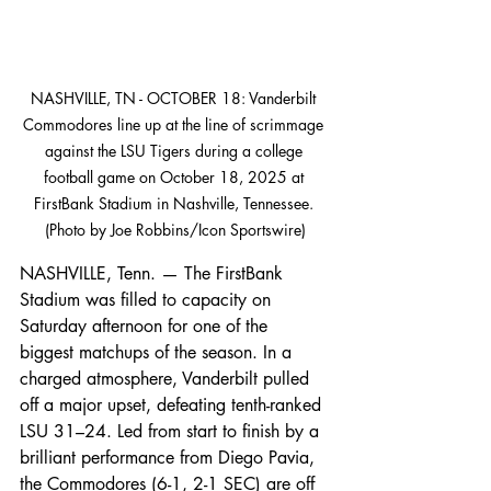
NASHVILLE, TN - OCTOBER 18: Vanderbilt 
Commodores line up at the line of scrimmage 
against the LSU Tigers during a college 
football game on October 18, 2025 at 
FirstBank Stadium in Nashville, Tennessee. 
(Photo by Joe Robbins/Icon Sportswire)
NASHVILLE, Tenn. — The FirstBank 
Stadium was filled to capacity on 
Saturday afternoon for one of the 
biggest matchups of the season. In a 
charged atmosphere, Vanderbilt pulled 
off a major upset, defeating tenth-ranked 
LSU 31–24. Led from start to finish by a 
brilliant performance from Diego Pavia, 
the Commodores (6-1, 2-1 SEC) are off 