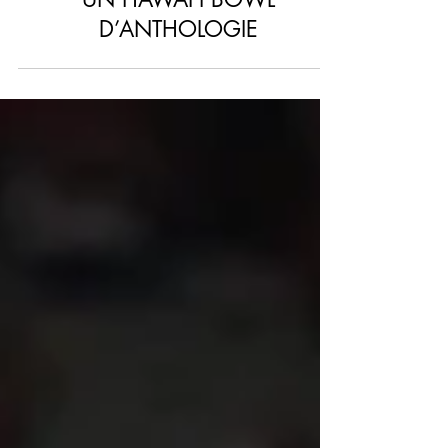
HAWAI‘I RENVERSSE CAL DANS
UN HAWAI‘I BOWL
D’ANTHOLOGIE