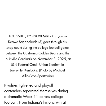
LOUISVILLE, KY - NOVEMBER 08: Jaron-
Keawe Sagapolutele (3) goes through his 
snap count during the college football game 
between the California Golden Bears and the 
Louisville Cardinals on November 8, 2025, at 
L&N Federal Credit Union Stadium in 
Louisville, Kentucky. (Photo by Michael 
Allio/Icon Sportswire)
Rivalries tightened and playoff 
contenders separated themselves during 
a dramatic Week 11 across college 
football. From Indiana’s historic win at 