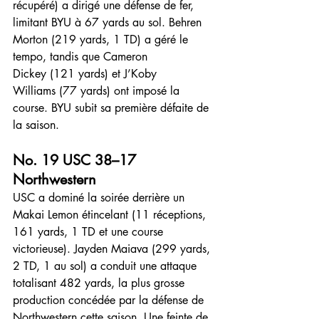
récupéré) a dirigé une défense de fer, 
limitant BYU à 67 yards au sol. Behren 
Morton (219 yards, 1 TD) a géré le 
tempo, tandis que Cameron 
Dickey (121 yards) et J’Koby 
Williams (77 yards) ont imposé la 
course. BYU subit sa première défaite de 
la saison.
No. 19 
USC 38–17 
Northwestern
USC a dominé la soirée derrière un 
Makai Lemon étincelant (11 réceptions, 
161 yards, 1 TD et une course 
victorieuse). Jayden Maiava (299 yards, 
2 TD, 1 au sol) a conduit une attaque 
totalisant 482 yards, la plus grosse 
production concédée par la défense de 
Northwestern cette saison. Une feinte de 