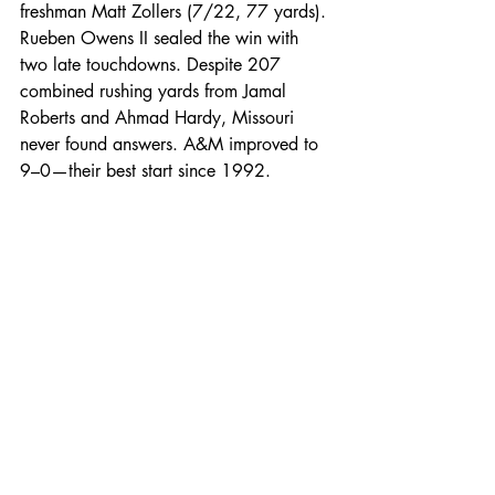
freshman Matt Zollers (7/22, 77 yards). 
Rueben Owens II sealed the win with 
two late touchdowns. Despite 207 
combined rushing yards from Jamal 
Roberts and Ahmad Hardy, Missouri 
never found answers. A&M improved to 
9–0—their best start since 1992.
IOWA CITY, IA - NOVEMBER 08: Oregon 
place kicker Atticus Sappington at Kinnick 
Stadium in Iowa City, IA. (Photo by Keith 