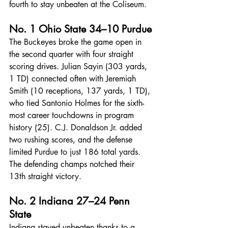
fourth to stay unbeaten at the Coliseum.
No. 1 Ohio State 34–10 Purdue
The Buckeyes broke the game open in 
the second quarter with four straight 
scoring drives. Julian Sayin (303 yards, 
1 TD) connected often with Jeremiah 
Smith (10 receptions, 137 yards, 1 TD), 
who tied Santonio Holmes for the sixth-
most career touchdowns in program 
history (25). C.J. Donaldson Jr. added 
two rushing scores, and the defense 
limited Purdue to just 186 total yards. 
The defending champs notched their 
13th straight victory.
No. 2 Indiana 27–24 Penn 
State
Indiana stayed unbeaten thanks to a 