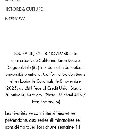
HISTOIRE & CULTURE
INTERVIEW
LOUISVILLE, KY – 8 NOVEMBRE : Le 
quarterback de California Jaron-Keawe 
Sagapolutele (#3) lors du match de football 
universitaire entre les California Golden Bears 
et les Louisville Cardinals, le 8 novembre 
2025, au L&N Federal Credit Union Stadium 
à Louisville, Kentucky. (Photo : Michael Allio / 
Icon Sportswire)
Les rivalités se sont intensifiées et les 
prétendants aux séries éliminatoires se 
sont démarqués lors d’une semaine 11 