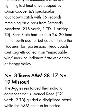
lightning-fast final drive capped by 
Omar Cooper Jr.’s spectacular 
touchdown catch with 36 seconds 
remaining on a pass from Fernando 
Mendoza (218 yards, 1 TD, 1 rushing 
TD). Penn State had taken a 24–20 lead 
in the fourth quarter but couldn’t stop the 
Hoosiers’ last possession. Head coach 
Curt Cignetti called it an “improbable 
win,” marking Indiana’s first-ever victory 
at Happy Valley.
No. 3 Texas A&M 38–17 No. 
19 Missouri
The Aggies reinforced their national 
contender status. Marcel Reed (221 
yards, 2 TD) guided a disciplined attack 
while the A&M defense tormented 