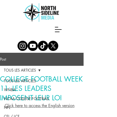
Post
TOUS LES ARTICLES
COLLEGE FOOTBALL WEEK
TOUS LES ARTICLES
11: LES LEADERS
WNBA
IMPOSENT LEUR LOI
NCAA COLLEGE FOOTBALL
Click here to access the English version
NFL
CFL / LCF