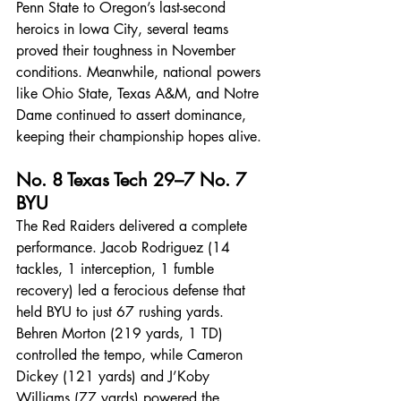
Penn State to Oregon’s last-second 
heroics in Iowa City, several teams 
proved their toughness in November 
conditions. Meanwhile, national powers 
like Ohio State, Texas A&M, and Notre 
Dame continued to assert dominance, 
keeping their championship hopes alive.
No. 8 Texas Tech 29–7 No. 7 
BYU
The Red Raiders delivered a complete 
performance. Jacob Rodriguez (14 
tackles, 1 interception, 1 fumble 
recovery) led a ferocious defense that 
held BYU to just 67 rushing yards. 
Behren Morton (219 yards, 1 TD) 
controlled the tempo, while Cameron 
Dickey (121 yards) and J’Koby 
Williams (77 yards) powered the 