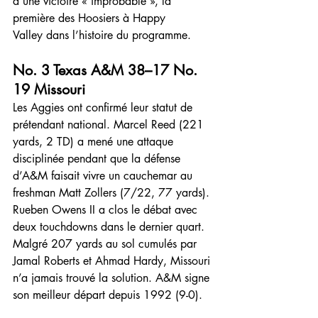
d’une victoire « improbable », la 
première des Hoosiers à Happy 
Valley dans l’histoire du programme.
No. 3 Texas A&M 38–17 No. 
19 Missouri
Les Aggies ont confirmé leur statut de 
prétendant national. Marcel Reed (221 
yards, 2 TD) a mené une attaque 
disciplinée pendant que la défense 
d’A&M faisait vivre un cauchemar au 
freshman Matt Zollers (7/22, 77 yards). 
Rueben Owens II a clos le débat avec 
deux touchdowns dans le dernier quart. 
Malgré 207 yards au sol cumulés par 
Jamal Roberts et Ahmad Hardy, Missouri 
n’a jamais trouvé la solution. A&M signe 
son meilleur départ depuis 1992 (9-0).