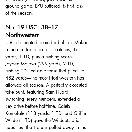
ground game. BYU suffered its first loss 
of the season.
No. 19 USC  38–17 
Northwestern
USC dominated behind a brilliant Makai 
Lemon performance (11 catches, 161 
yards, 1 TD, plus a rushing score). 
Jayden Maiava (299 yards, 2 TD, 1 
rushing TD) led an offense that piled up 
482 yards—the most Northwestern has 
allowed all season. A perfectly executed 
fake punt, featuring Sam Huard 
switching jersey numbers, extended a 
key drive before halftime. Caleb 
Komolafe (118 yards, 1 TD) and Griffin 
Wilde (1 TD) gave the Wildcats brief 
hope, but the Trojans pulled away in the 