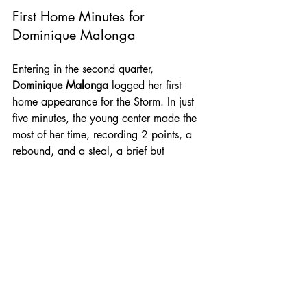
First Home Minutes for 
Dominique Malonga
Entering in the second quarter, 
Dominique Malonga
 logged her first 
home appearance for the Storm. In just 
five minutes, the young center made the 
most of her time, recording 2 points, a 
rebound, and a steal, a brief but 
promising showing warmly applauded 
by the Seattle crowd.
The Run That Broke Phoenix
Trailing 61–54 at the end of the third 
quarter, the Storm launched its most 
dominant stretch of the game. A 12–0 
run spanning the end of the third and 