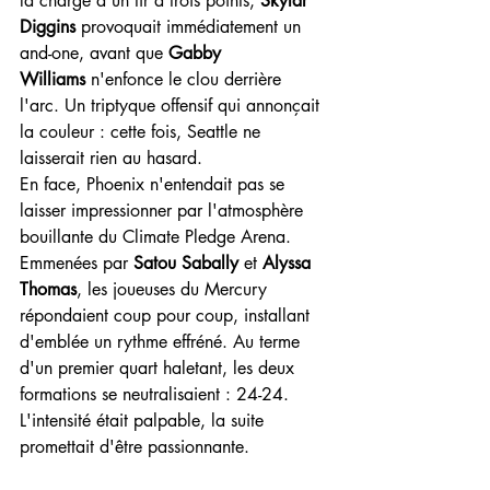
la charge d'un tir à trois points, 
Skylar 
Diggins
 provoquait immédiatement un 
and-one, avant que 
Gabby 
Williams
 n'enfonce le clou derrière 
l'arc. Un triptyque offensif qui annonçait 
la couleur : cette fois, Seattle ne 
laisserait rien au hasard.
En face, Phoenix n'entendait pas se 
laisser impressionner par l'atmosphère 
bouillante du Climate Pledge Arena. 
Emmenées par 
Satou Sabally
 et 
Alyssa 
Thomas
, les joueuses du Mercury 
répondaient coup pour coup, installant 
d'emblée un rythme effréné. Au terme 
d'un premier quart haletant, les deux 
formations se neutralisaient : 24-24. 
L'intensité était palpable, la suite 
promettait d'être passionnante.