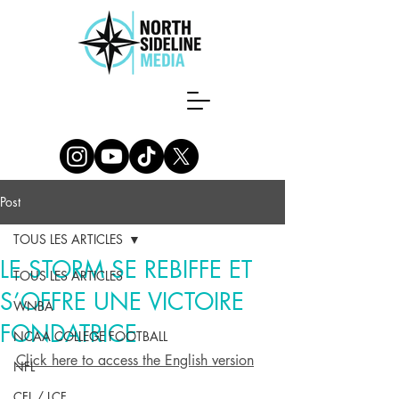
Post
TOUS LES ARTICLES
LE STORM SE REBIFFE ET
TOUS LES ARTICLES
S’OFFRE UNE VICTOIRE
WNBA
FONDATRICE
NCAA COLLEGE FOOTBALL
Click here to access the English version
NFL
CFL / LCF