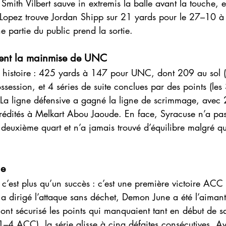
 ; Smith Vilbert sauve in extremis la balle avant la touche, e
 : Lopez trouve Jordan Shipp sur 21 yards pour le 27–10 
ne partie du public prend la sortie.
rment la mainmise de UNC
 histoire : 425 yards à 147 pour UNC, dont 209 au sol 
session, et 4 séries de suite conclues par des points (les
 La ligne défensive a gagné la ligne de scrimmage, avec 
 crédités à Melkart Abou Jaoude. En face, Syracuse n’a pa
 deuxième quart et n’a jamais trouvé d’équilibre malgré qu
ge
c’est plus qu’un succès : c’est une première victoire ACC 
a dirigé l’attaque sans déchet, Demon June a été l’aimant 
 ont sécurisé les points qui manquaient tant en début de s
1–4 ACC), la série glisse à cinq défaites consécutives. A