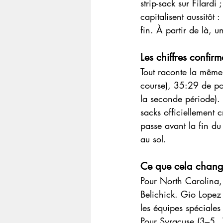
strip-sack sur Filardi
capitalisent aussitôt
fin. À partir de là, u
Les chiffres confi
Tout raconte la même
course), 35:29 de pos
la seconde période).
sacks officiellement
passe avant la fin du
au sol.
Ce que cela chan
Pour North Carolina, 
Belichick. Gio Lopez 
les équipes spéciales
Pour Syracuse (3–5, 