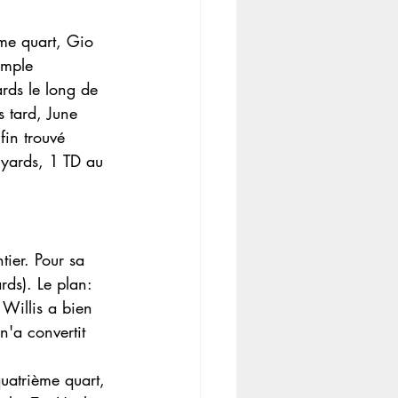
ème quart, Gio 
imple 
rds le long de 
 tard, June 
fin trouvé 
 yards, 1 TD au 
ier. Pour sa 
rds). Le plan: 
 Willis a bien 
'a convertit 
uatrième quart, 