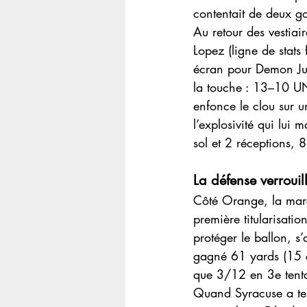
contentait de deux go
Au retour des vestiai
Lopez (ligne de stat
écran pour Demon Jun
la touche : 13–10 UN
enfonce le clou sur u
l’explosivité qui lui
sol et 2 réceptions, 
La défense verrouil
Côté Orange, la marc
première titularisati
protéger le ballon, s’
gagné 61 yards (15 co
que 3/12 en 3e tenta
Quand Syracuse a ten