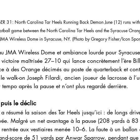
31: North Carolina Tar Heels Running Back Demon June (12) runs with th
e Football game between the North Carolina Tar Heels and the Syracuse Ora
 JMA Wireless Dome in Syracuse, NY. (Photo by Gregory Fisher/Icon Spor
au JMA Wireless Dome et ambiance lourde pour Syracuse 
victoire maîtrisée 27–10 qui lance concrètement l’ère Bill
 à des Orange décimés au poste de quarterback et contra
le walk-on Joseph Filardi, ancien joueur de lacrosse à l’uni
 tempo après la pause et n’ont plus regardé derrière.
puis le déclic
a résumé la saison des Tar Heels jusqu’ici : de longs driv
rivée. Malgré un net avantage à la pause (208 yards à 83
 rentrée aux vestiaires menée 10–6. La faute à un ballon
-and-score de 51 yards par Anwar Sparrow, pendant que 