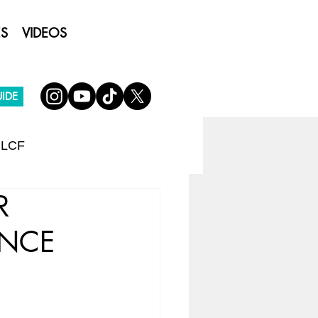
ES
VIDEOS
IDE
 LCF
R
ENCE