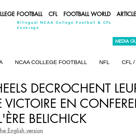
LLEGE FOOTBALL
CFL
FOOTBALL WORLD
ARTICL
Bilingual NCAA College Football & CFL
Coverage
MEDIA GU
A
NCAA COLLEGE FOOTBALL
NFL
CFL /
 HEELS DECROCHENT LEU
INTERVIEW
E VICTOIRE EN CONFER
'ÈRE BELICHICK
the English version