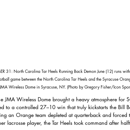
31: North Carolina Tar Heels Running Back Demon June (12) runs with th
e Football game between the North Carolina Tar Heels and the Syracuse Ora
 JMA Wireless Dome in Syracuse, NY. (Photo by Gregory Fisher/Icon Spor
the JMA Wireless Dome brought a heavy atmosphere for S
 to a controlled 27–10 win that truly kickstarts the Bill B
ing an Orange team depleted at quarterback and forced to
mer lacrosse player, the Tar Heels took command after hal