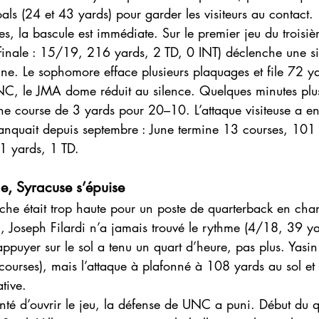
als (24 et 43 yards) pour garder les visiteurs au contact.
res, la bascule est immédiate. Sur le premier jeu du troisi
s finale : 15/19, 216 yards, 2 TD, 0 INT) déclenche une s
e. Le sophomore efface plusieurs plaquages et file 72 ya
C, le JMA dome réduit au silence. Quelques minutes plus
ne course de 3 yards pour 20–10. L’attaque visiteuse a en
 manquait depuis septembre : June termine 13 courses, 101
81 yards, 1 TD.
le, Syracuse s’épuise
he était trop haute pour un poste de quarterback en chant
on, Joseph Filardi n’a jamais trouvé le rythme (4/18, 39 ya
appuyer sur le sol a tenu un quart d’heure, pas plus. Yasin
urses), mais l’attaque à plafonné à 108 yards au sol et n
tive.
té d’ouvrir le jeu, la défense de UNC a puni. Début du q