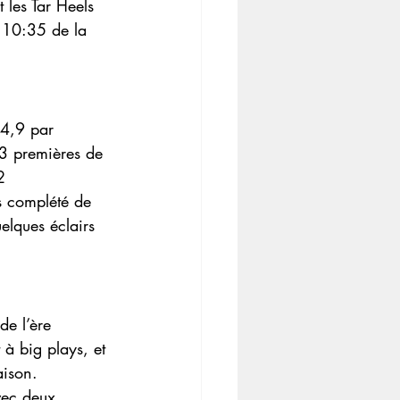
t les Tar Heels 
à 10:35 de la 
(4,9 par 
 3 premières de 
2 
s complété de 
elques éclairs 
de l’ère 
à big plays, et 
aison.
vec deux 