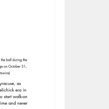
e ball during the 
nge on October 31, 
tswire)
yracuse, as 
elichick era in 
 start walk-on 
ftime and never 