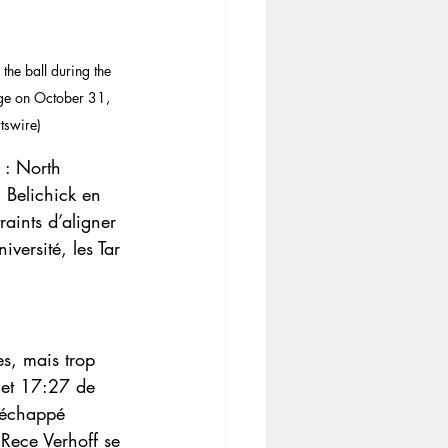
e ball during the 
nge on October 31, 
tswire)
: North 
 Belichick en 
ints d’aligner 
versité, les Tar 
es, mais trop 
 et 17:27 de 
 échappé 
Rece Verhoff se 