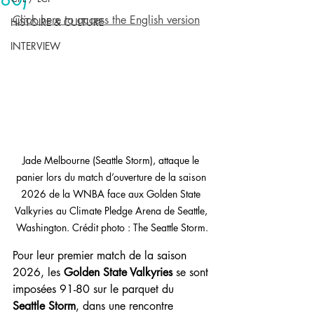
Click here to access the English version
HISTOIRE & CULTURE
INTERVIEW
Jade Melbourne (Seattle Storm), attaque le 
panier lors du match d’ouverture de la saison 
2026 de la WNBA face aux Golden State 
Valkyries au Climate Pledge Arena de Seattle, 
Washington. Crédit photo : The Seattle Storm.
Pour leur premier match de la saison 
2026, les 
Golden State Valkyries
 se sont 
imposées 91-80 sur le parquet du 
Seattle Storm
, dans une rencontre 