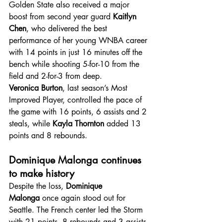
Golden State also received a major 
boost from second year guard 
Kaitlyn 
Chen
, who delivered the best 
performance of her young WNBA career 
with 14 points in just 16 minutes off the 
bench while shooting 5-for-10 from the 
field and 2-for-3 from deep.
Veronica Burton
, last season’s Most 
Improved Player, controlled the pace of 
the game with 16 points, 6 assists and 2 
steals, while 
Kayla Thornton
 added 13 
points and 8 rebounds.
Dominique Malonga continues 
to make history
Despite the loss, 
Dominique 
Malonga
 once again stood out for 
Seattle. The French center led the Storm 
with 21 points, 8 rebounds and 3 assists 