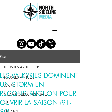
Post
TOUS LES ARTICLES
LES VALKYRIES DOMINENT
TOUS LES ARTICLES
UN STORM EN
WNBA
RECONSTRUCTION POUR
NCAA COLLEGE FOOTBALL
OUVRIR LA SAISON (91-
NFL
80)
CFL / LCF