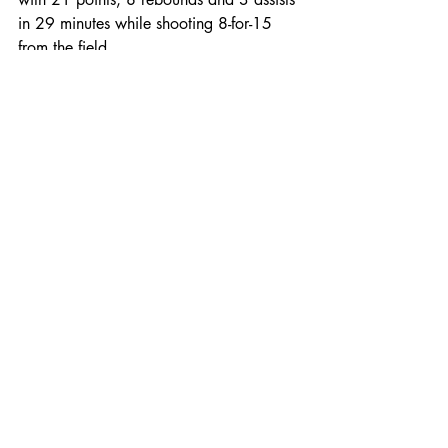
in 29 minutes while shooting 8-for-15 
from the field.
By grabbing her fifth rebound of the 
night, Malonga became the youngest 
player in WNBA history to reach 200 
career rebounds at just 20 years old.
The No. 2 overall pick in the 2025 
WNBA Draft continues to add to her 
growing list of age related records after 
previously becoming the youngest player 
in league history to record a double-
double and to reach both 100 career 
points and 100 career rebounds.
The only blemish on her performance 
came at the free throw line, where she 
finished 5-for-9.