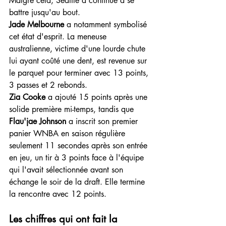
Malgré cela, Seattle a continué à se 
battre jusqu'au bout.
Jade Melbourne
 a notamment symbolisé 
cet état d'esprit. La meneuse 
australienne, victime d'une lourde chute 
lui ayant coûté une dent, est revenue sur 
le parquet pour terminer avec 13 points, 
3 passes et 2 rebonds.
Zia Cooke
 a ajouté 15 points après une 
solide première mi-temps, tandis que 
Flau'jae Johnson
 a inscrit son premier 
panier WNBA en saison régulière 
seulement 11 secondes après son entrée 
en jeu, un tir à 3 points face à l'équipe 
qui l'avait sélectionnée avant son 
échange le soir de la draft. Elle termine 
la rencontre avec 12 points.
Les chiffres qui ont fait la 