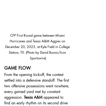
CFP First Round game between Miami 
Hurricanes and Texas A&M Aggies on 
December 20, 2025, at Kyle Field in College 
Station, TX. (Photo by David Buono/Icon 
Sportswire)
GAME FLOW
From the opening kickoff, the contest 
settled into a defensive standoff. The first 
two offensive possessions went nowhere, 
every gained yard met by constant 
aggression. 
Texas A&M
 appeared to 
find an early rhythm on its second drive 