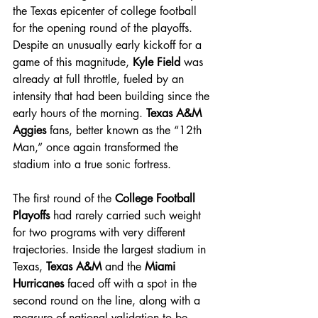
the Texas epicenter of college football 
for the opening round of the playoffs. 
Despite an unusually early kickoff for a 
game of this magnitude, 
Kyle Field
 was 
already at full throttle, fueled by an 
intensity that had been building since the 
early hours of the morning. 
Texas A&M 
Aggies
 fans, better known as the “12th 
Man,” once again transformed the 
stadium into a true sonic fortress.
The first round of the 
College Football 
Playoffs
 had rarely carried such weight 
for two programs with very different 
trajectories. Inside the largest stadium in 
Texas, 
Texas A&M
 and the 
Miami 
Hurricanes
 faced off with a spot in the 
second round on the line, along with a 
measure of national validation to be 