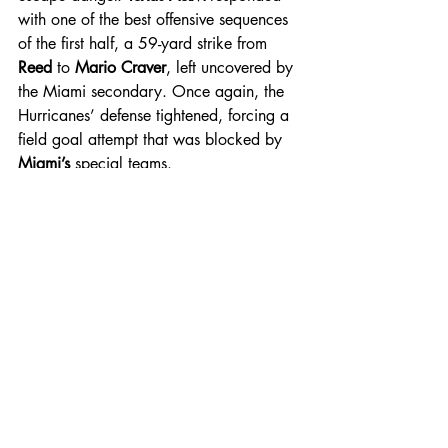
with one of the best offensive sequences 
of the first half, a 59-yard strike from 
Reed
 to 
Mario Craver
, left uncovered by 
the Miami secondary. Once again, the 
Hurricanes’ defense tightened, forcing a 
field goal attempt that was blocked by 
Miami’s
 special teams.
Special teams continued to play a 
decisive role. 
Malachi Toney
 returned a 
punt 55 yards, stopped just short, giving 
Miami
 another opportunity that led to 
nothing. The Aggies’ defense stood tall 
again, highlighted by a perfectly timed 
blitz from safety 
Dalton Brooks
 for 
another sack on 
Beck
. 
Miami
 then 
attempted a 47-yard field goal, missed 
by 
Carter Davis
.