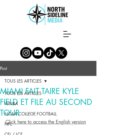
Post
TOUS LES ARTICLES
MIAMI FAIT TAIRE KYLE
TOUS LES ARTICLES
FIELD ET FILE AU SECOND
WNBA
TOUR
NCAA COLLEGE FOOTBALL
Click here to access the English version
NFL
CFL / LCF