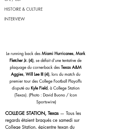
HISTOIRE & CULTURE
INTERVIEW
Le running back des 
Miami Hurricanes
, 
Mark 
Fletcher Jr. (4)
, se défait d’une tentative de 
plaquage du cornerback des 
Texas A&M 
Aggies
, 
Will Lee III (4)
, lors du match du 
premier tour des College Football Playoffs 
disputé au 
Kyle Field
, à College Station 
(Texas). (Photo : David Buono / Icon 
Sportswire)
COLLEGE STATION, Texas
 — Tous les 
regards étaient braqués ce samedi sur 
College Station, épicentre texan du 