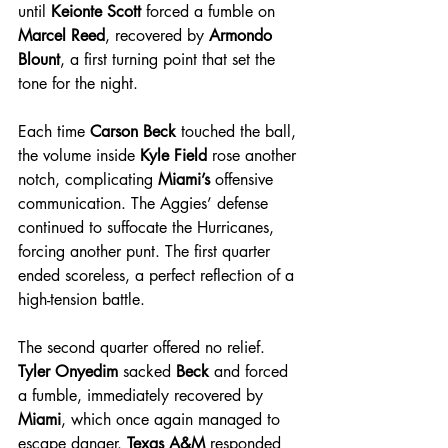
until 
Keionte Scott
 forced a fumble on 
Marcel Reed
, recovered by 
Armondo 
Blount
, a first turning point that set the 
tone for the night.
Each time 
Carson Beck
 touched the ball, 
the volume inside 
Kyle Field
 rose another 
notch, complicating 
Miami’s
 offensive 
communication. The Aggies’ defense 
continued to suffocate the Hurricanes, 
forcing another punt. The first quarter 
ended scoreless, a perfect reflection of a 
high-tension battle.
The second quarter offered no relief. 
Tyler Onyedim
 sacked 
Beck
 and forced 
a fumble, immediately recovered by 
Miami
, which once again managed to 
escape danger. 
Texas A&M
 responded 