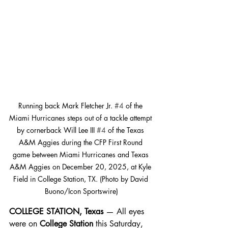
Running back Mark Fletcher Jr. 
#4
 of the 
Miami Hurricanes steps out of a tackle attempt 
by cornerback Will Lee III 
#4
 of the Texas 
A&M Aggies during the CFP First Round 
game between Miami Hurricanes and Texas 
A&M Aggies on December 20, 2025, at Kyle 
Field in College Station, TX. (Photo by David 
Buono/Icon Sportswire)
COLLEGE STATION, Texas
 — All eyes 
were on 
College Station
 this Saturday, 