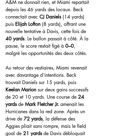
A&M ne donnait rien, et Miami repartait 
depuis les 46 yards des locaux. Beck 
connectait avec 
CJ Daniels
 (14 yards) 
puis 
Elijah Lofton
 (8 yards), offrant une 
nouvelle tentative à Davis, cette fois de 
40 yards
. Le ballon passait à côté. À la 
pause, le score restait figé à 
0–0
, 
malgré les opportunités des deux côtés.
Au retour des vestiaires, Miami revenait 
avec davantage d’intentions. Beck 
trouvait Daniels sur 15 yards, puis 
Keelan Marion
 sur deux gains successifs 
de 20 et 10 yards. Une course de 
24 
yards
 de 
Mark Fletcher Jr.
 amenait les 
Hurricanes dans la red zone. Après un 
drive de 
72 yards
, la défense des 
Aggies pliait sans rompre, mais le field 
goal de 
21 yards
 de Davis débloquait 