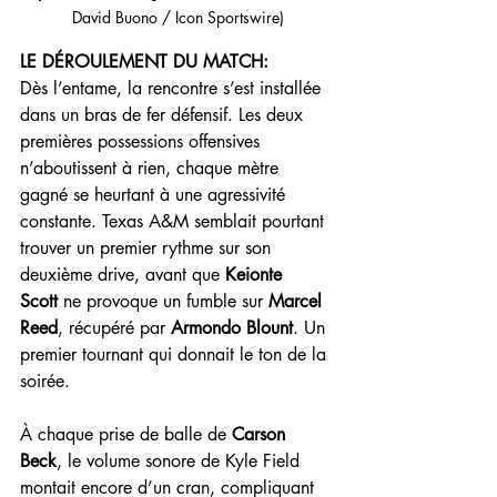
David Buono / Icon Sportswire)
LE DÉROULEMENT DU MATCH:
Dès l’entame, la rencontre s’est installée 
dans un bras de fer défensif. Les deux 
premières possessions offensives 
n’aboutissent à rien, chaque mètre 
gagné se heurtant à une agressivité 
constante. Texas A&M semblait pourtant 
trouver un premier rythme sur son 
deuxième drive, avant que 
Keionte 
Scott
 ne provoque un fumble sur 
Marcel 
Reed
, récupéré par 
Armondo Blount
. Un 
premier tournant qui donnait le ton de la 
soirée.
À chaque prise de balle de 
Carson 
Beck
, le volume sonore de Kyle Field 
montait encore d’un cran, compliquant 