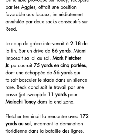
par les Aggies, offrait une position 
favorable aux locaux, immédiatement 
annihilée par deux sacks consécutifs sur 
Reed.
Le coup de grâce intervenait à 
2:18
 de 
la fin. Sur un drive de 
86 yards
, Miami 
imposait sa loi au sol. 
Mark Fletcher 
Jr.
 parcourait 
75 yards en cinq portées
, 
dont une échappée de 
56 yards
 qui 
faisait basculer le stade dans un silence 
rare. Beck concluait le travail par une 
passe (jet sweep)de 
11 yards
 pour 
Malachi Toney
 dans la end zone.
Fletcher terminait la rencontre avec 
172 
yards au sol
, incarnant la domination 
floridienne dans la bataille des lignes. 