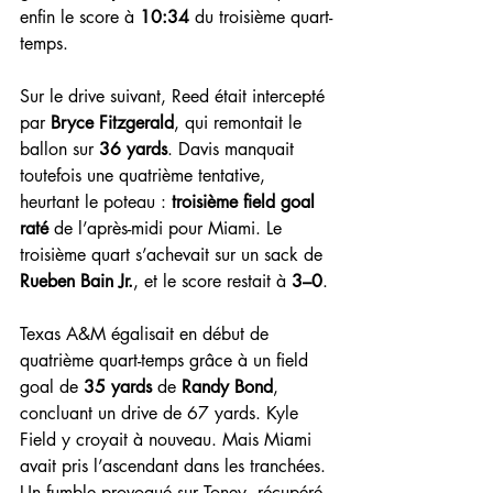
enfin le score à 
10:34
 du troisième quart-
temps.
Sur le drive suivant, Reed était intercepté 
par 
Bryce Fitzgerald
, qui remontait le 
ballon sur 
36 yards
. Davis manquait 
toutefois une quatrième tentative, 
heurtant le poteau : 
troisième field goal 
raté
 de l’après-midi pour Miami. Le 
troisième quart s’achevait sur un sack de 
Rueben Bain Jr.
, et le score restait à 
3–0
.
Texas A&M égalisait en début de 
quatrième quart-temps grâce à un field 
goal de 
35 yards
 de 
Randy Bond
, 
concluant un drive de 67 yards. Kyle 
Field y croyait à nouveau. Mais Miami 
avait pris l’ascendant dans les tranchées. 
Un fumble provoqué sur Toney, récupéré 