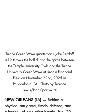
Tulane Green Wave quarterback Jake Retzlaff 
#12
 throws the ball during the game between 
the Temple University Owls and the Tulane 
University Green Wave at Lincoln Financial 
Field on November 22nd, 2025 in 
Philadelphia, PA. (Photo by Terence 
Lewis/Icon Sportswire)
NEW ORLEANS (LA) — 
Behind a 
physical run game, timely defense, and 
a handful of officiating breaks, No. 20 