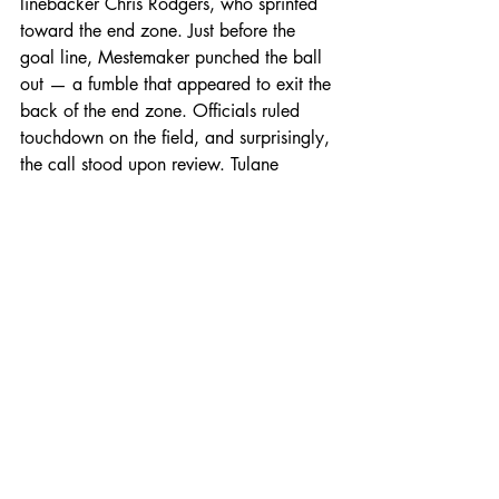
linebacker Chris Rodgers, who sprinted 
toward the end zone. Just before the 
goal line, Mestemaker punched the ball 
out — a fumble that appeared to exit the 
back of the end zone. Officials ruled 
touchdown on the field, and surprisingly, 
the call stood upon review. Tulane 
extended the lead to 31–7.
Despite the breaks, Tulane was the 
sharper, more disciplined team all night. 
The Wave finished with zero turnovers, 
199 rushing yards, and five sacks.
North Texas pushes back but 
mistakes prove fatal
North Texas refused to fold. Mestemaker 
delivered a 59-yard strike to Miles 
Coleman (125 yards, 1 TD), and Ashton 
Gray added a 9-yard rushing score plus 