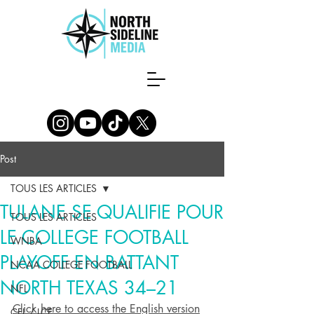
Post
TOUS LES ARTICLES
TULANE SE QUALIFIE POUR
TOUS LES ARTICLES
LE COLLEGE FOOTBALL
WNBA
PLAYOFF EN BATTANT
NCAA COLLEGE FOOTBALL
NORTH TEXAS 34–21
NFL
Click here to access the English version
CFL / LCF