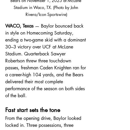
Bears on November 1, 2025 at McLane 
Stadium in Waco, TX. (Photo by John 
Rivera/Icon Sportswire)
WACO, Texas
 — Baylor bounced back 
in style on Homecoming Saturday, 
ending a two-game skid with a dominant 
30–3 victory over UCF at McLane 
Stadium. Quarterback Sawyer 
Robertson threw three touchdown 
passes, freshman Caden Knighten ran for 
a career-high 104 yards, and the Bears 
delivered their most complete 
performance of the season on both sides 
of the ball.
Fast start sets the tone
From the opening drive, Baylor looked 
locked in. Three possessions, three 