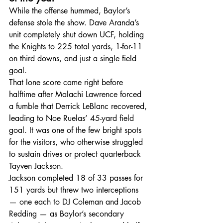
While the offense hummed, Baylor’s 
defense stole the show. Dave Aranda’s 
unit completely shut down UCF, holding 
the Knights to 225 total yards, 1-for-11 
on third downs, and just a single field 
goal.
That lone score came right before 
halftime after Malachi Lawrence forced 
a fumble that Derrick LeBlanc recovered, 
leading to Noe Ruelas’ 45-yard field 
goal. It was one of the few bright spots 
for the visitors, who otherwise struggled 
to sustain drives or protect quarterback 
Tayven Jackson. 
Jackson completed 18 of 33 passes for 
151 yards but threw two interceptions 
— one each to DJ Coleman and Jacob 
Redding — as Baylor’s secondary 