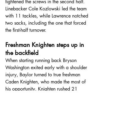
tightened the screws in the second half. 
Linebacker Cole Kozlowski led the team 
with 11 tackles, while Lawrence notched 
two sacks, including the one that forced 
the first-half turnover.
Freshman Knighten steps up in 
the backfield
When starting running back Bryson 
Washington exited early with a shoulder 
injury, Baylor turned to true freshman 
Caden Knighten, who made the most of 
his opportunity. Knighten rushed 21 
times for 104 yards, showing vision and 
burst that kept the chains moving and 
helped the Bears control possession for 
nearly 34 minutes. 
Kicker Connor Hawkins added three 
field goals (40, 28, and 41 yards) to 