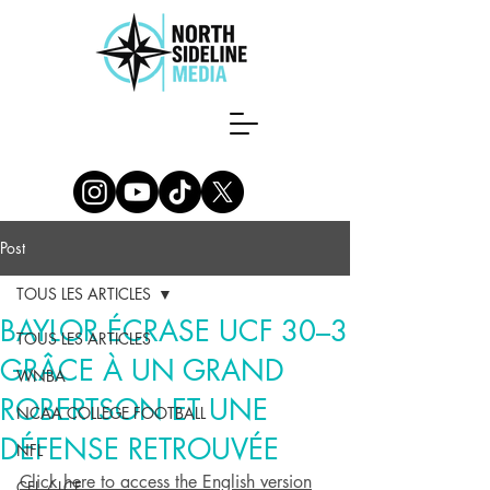
Post
TOUS LES ARTICLES
BAYLOR ÉCRASE UCF 30–3
TOUS LES ARTICLES
GRÂCE À UN GRAND
WNBA
ROBERTSON ET UNE
NCAA COLLEGE FOOTBALL
DÉFENSE RETROUVÉE
NFL
Click here to access the English version
CFL / LCF