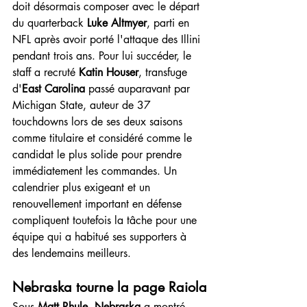
doit désormais composer avec le départ 
du quarterback 
Luke Altmyer
, parti en 
NFL après avoir porté l'attaque des Illini 
pendant trois ans. Pour lui succéder, le 
staff a recruté 
Katin Houser
, transfuge 
d'
East Carolina
 passé auparavant par 
Michigan State, auteur de 37 
touchdowns lors de ses deux saisons 
comme titulaire et considéré comme le 
candidat le plus solide pour prendre 
immédiatement les commandes. Un 
calendrier plus exigeant et un 
renouvellement important en défense 
compliquent toutefois la tâche pour une 
équipe qui a habitué ses supporters à 
des lendemains meilleurs.
Nebraska tourne la page Raiola
Sous 
Matt Rhule
, 
Nebraska
 a montré 