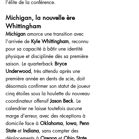
l'élite de la conférence.
Michigan, la nouvelle ère 
Whittingham
Michigan
 amorce une transition avec 
l'arrivée de 
Kyle Whittingham
, reconnu 
pour sa capacité à bâtir une identité 
physique et disciplinée dès sa première 
saison. Le quarterback 
Bryce 
Underwood
, très attendu après une 
première année en dents de scie, doit 
désormais confirmer son statut de joueur 
cinq étoiles sous la houlette du nouveau 
coordinateur offensif 
Jason Beck
. Le 
calendrier ne laisse toutefois aucune 
marge d'erreur, avec des réceptions à 
domicile face à 
Oklahoma
, 
Iowa
, 
Penn 
State
 et 
Indiana
, sans compter des 
déplacements à 
Oregon
 et 
Ohio State
.