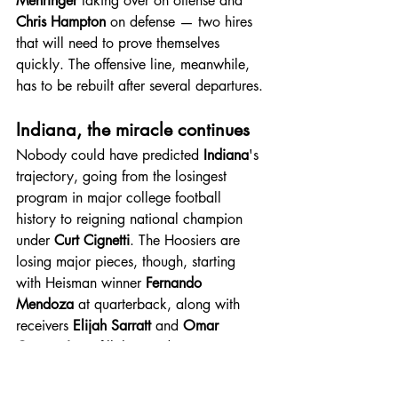
Mehringer
 taking over on offense and 
Chris Hampton
 on defense — two hires 
that will need to prove themselves 
quickly. The offensive line, meanwhile, 
has to be rebuilt after several departures.
Indiana, the miracle continues
Nobody could have predicted 
Indiana
's 
trajectory, going from the losingest 
program in major college football 
history to reigning national champion 
under 
Curt Cignetti
. The Hoosiers are 
losing major pieces, though, starting 
with Heisman winner 
Fernando 
Mendoza
 at quarterback, along with 
receivers 
Elijah Sarratt
 and 
Omar 
Cooper Jr.
 To fill that void, Cignetti 
brought in 
Josh Hoover
, a 
TCU
 transfer 
with more than 9,600 career passing 