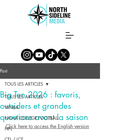
Post
TOUS LES ARTICLES
Big Ten 2026 : favoris,
TOUS LES ARTICLES
outsiders et grandes
WNBA
questions avant la saison
NCAA COLLEGE FOOTBALL
Click here to access the English version
NFL
CFL / LCF