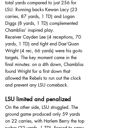
total yards compared to just 256 for 
LSU. Running backs Kewan Lacy (23 
carries, 87 yards, 1 TD) and Logan 
Diggs (8 yards, 1 TD) complemented 
Chambliss’ inspired play.
Receiver Cayden Lee (4 receptions, 70 
yards, 1 TD) and tight end Dae’Quan 
Wright (4 rec, 66 yards) were his go-to 
targets. The key moment came in the 
final minutes: on a 4th down, Chambliss 
found Wright for a first down that 
allowed the Rebels to run out the clock 
and prevent any LSU comeback.
LSU limited and penalized
On the other side, LSU struggled. The 
ground game produced only 59 yards 
on 22 carries, with Harlem Berry the top 
rusher (22 yards, 1 TD). Forced to carry 