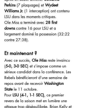
Perkins
 (7 plaquages) et 
Wydeet 
Williams Jr.
 (1 interception) ont contenu 
LSU dans les moments critiques.
Ole Miss a terminé avec 
28 first 
downs
 contre 16 pour LSU et a 
largement dominé la possession (32:22 
contre 27:38).
Et maintenant ?
Avec ce succès, 
Ole Miss
 reste invaincu 
(
5-0, 3-0 SEC
) et s’impose comme un 
sérieux candidat dans la conférence. Les 
Rebels bénéficieront d’une semaine de 
repos avant de recevoir 
Washington 
State
 le 11 octobre.
Pour 
LSU (4-1, 1-1 SEC)
, ce premier 
revers de la saison met en lumière une 
attaque trop déséquilibrée. Brian Kelly et 