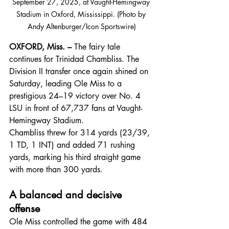
September 27, 2025, at Vaught-Hemingway 
Stadium in Oxford, Mississippi. (Photo by 
Andy Altenburger/Icon Sportswire)
OXFORD, Miss. – 
The fairy tale 
continues for Trinidad Chambliss. The 
Division II transfer once again shined on 
Saturday, leading Ole Miss to a 
prestigious 24–19 victory over No. 4 
LSU in front of 67,737 fans at Vaught-
Hemingway Stadium.
Chambliss threw for 314 yards (23/39, 
1 TD, 1 INT) and added 71 rushing 
yards, marking his third straight game 
with more than 300 yards.
A balanced and decisive 
offense
Ole Miss controlled the game with 484 