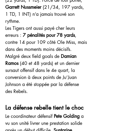
(22 yards, 1 TD). Forcé de tout porter, 
Garrett Nussmeier
 (21/34, 197 yards, 
1 TD, 1 INT) n’a jamais trouvé son 
rythme.
Les Tigers ont aussi payé cher leurs 
erreurs : 
7 pénalités pour 78 yards
, 
contre 14 pour 109 côté Ole Miss, mais 
dans des moments moins décisifs. 
Malgré deux field goals de 
Damian 
Ramos
 (40 et 48 yards) et un dernier 
sursaut offensif dans le 4e quart, la 
conversion à deux points de Ju’Juan 
Johnson a été stoppée par la défense 
des Rebels.
La défense rebelle tient le choc
Le coordinateur défensif 
Pete Golding
 a 
vu son unité livrer une prestation solide 
après un début difficile. 
Suntarine 