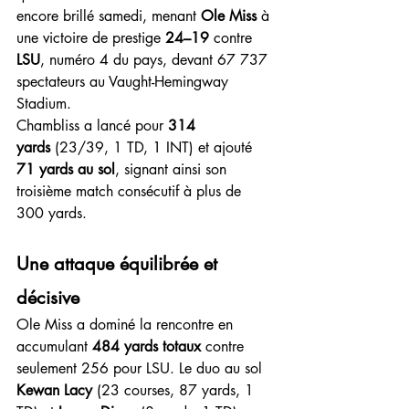
encore brillé samedi, menant 
Ole Miss
 à 
une victoire de prestige 
24–19
 contre 
LSU
, numéro 4 du pays, devant 67 737 
spectateurs au Vaught-Hemingway 
Stadium.
Chambliss a lancé pour 
314 
yards
 (23/39, 1 TD, 1 INT) et ajouté 
71 yards au sol
, signant ainsi son 
troisième match consécutif à plus de 
300 yards.
Une attaque équilibrée et 
décisive
Ole Miss a dominé la rencontre en 
accumulant 
484 yards totaux
 contre 
seulement 256 pour LSU. Le duo au sol 
Kewan Lacy
 (23 courses, 87 yards, 1 