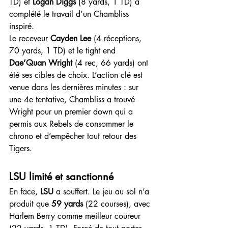
TD) et 
Logan Diggs
 (8 yards, 1 TD) a 
complété le travail d’un Chambliss 
inspiré.
Le receveur 
Cayden Lee
 (4 réceptions, 
70 yards, 1 TD) et le tight end 
Dae’Quan Wright
 (4 rec, 66 yards) ont 
été ses cibles de choix. L’action clé est 
venue dans les dernières minutes : sur 
une 4e tentative, Chambliss a trouvé 
Wright pour un premier down qui a 
permis aux Rebels de consommer le 
chrono et d’empêcher tout retour des 
Tigers.
LSU limité et sanctionné
En face, 
LSU
 a souffert. Le jeu au sol n’a 
produit que 
59 yards
 (22 courses), avec 
Harlem Berry comme meilleur coureur 