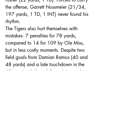
the offense, Garrett Nussmeier (21/34, 
197 yards, 1 TD, 1 INT) never found his 
rhythm.
The Tigers also hurt themselves with 
mistakes: 7 penalties for 78 yards, 
compared to 14 for 109 by Ole Miss, 
but in less costly moments. Despite two 
field goals from Damian Ramos (40 and 
48 yards) and a late touchdown in the 
4th quarter, Ju’Juan Johnson’s two-point 
attempt was stopped by the Rebel 
defense.
Rebel defense holds firm
Defensive coordinator Pete Golding saw 
his unit deliver a solid performance after 
a shaky start. Suntarine Perkins (7 
tackles) and Wydeet Williams Jr. (1 