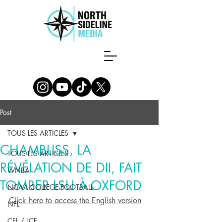
Post
TOUS LES ARTICLES
CHAMBLISS, LA
TOUS LES ARTICLES
RÉVÉLATION DE DII, FAIT
WNBA
TOMBER LSU À OXFORD
NCAA COLLEGE FOOTBALL
Click here to access the English version
NFL
CFL / LCF