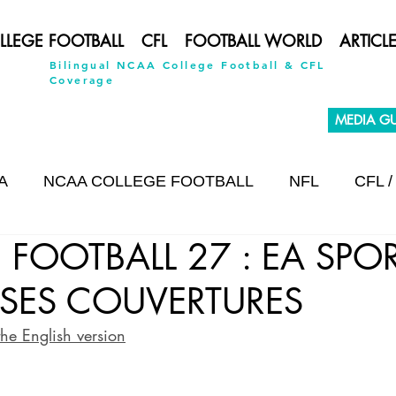
LLEGE FOOTBALL
CFL
FOOTBALL WORLD
ARTICL
Bilingual NCAA College Football & CFL
Coverage
MEDIA GU
A
NCAA COLLEGE FOOTBALL
NFL
CFL /
 FOOTBALL 27 : EA SPO
INTERVIEW
 SES COUVERTURES
the English version