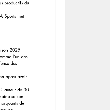
s productifs du 
EA Sports met 
saison 2025 
comme l'un des 
fense des 
on après avoir 
C
, auteur de 30 
haine saison.
 marquants de 
onal de 