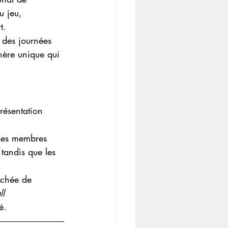
u jeu, 
t.
s des journées 
ère unique qui 
résentation 
 Les membres 
 tandis que les 
ichée de 
l 
é.