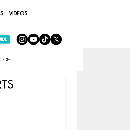
ES
VIDEOS
IDE
 LCF
RTS