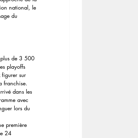
on national, le 
ysage du 
 plus de 3 500 
es playoffs 
 figurer sur 
a franchise.
rrivé dans les 
ogramme avec 
nguer lors du 
ne première 
de 24 