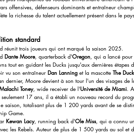
ars offensives, défenseurs dominants et entraîneur champi
flète la richesse du talent actuellement présent dans le pa
édition standard
d réunit trois joueurs qui ont marqué la saison 2025.
d 
Dante Moore
, quarterback d'
Oregon
, qui a lancé pour
s tout en guidant les Ducks jusqu'aux dernières étapes d
ir vu son entraîneur 
Dan Lanning
 et la mascotte 
The Duck
'an dernier, Moore devient à son tour l'un des visages de l
Malachi Toney
, wide receiver de l'
Université de Miami
. A
 à seulement 17 ans, il a établi un nouveau record du pr
 saison, totalisant plus de 1 200 yards avant de se disti
hip Game.
ar 
Kewan Lacy
, running back d'
Ole Miss
, qui a connu u
vec les Rebels. Auteur de plus de 1 500 yards au sol et 