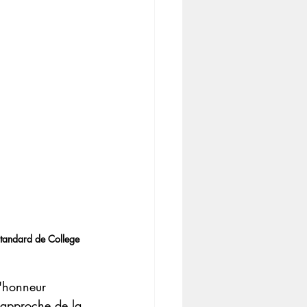
standard de College 
l'honneur 
l'approche de la 