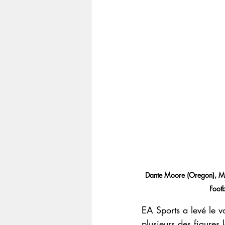
Dante Moore (Oregon), Mal
Footb
EA Sports a levé le vo
plusieurs des figures