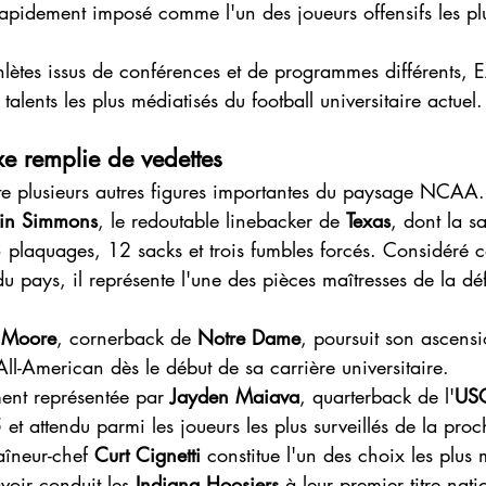
rapidement imposé comme l'un des joueurs offensifs les plu
thlètes issus de conférences et de programmes différents, 
talents les plus médiatisés du football universitaire actuel.
e remplie de vedettes
ute plusieurs autres figures importantes du paysage NCAA.
in Simmons
, le redoutable linebacker de 
Texas
, dont la 
3 plaquages, 12 sacks et trois fumbles forcés. Considéré 
du pays, il représente l'une des pièces maîtresses de la dé
 Moore
, cornerback de 
Notre Dame
, poursuit son ascensi
ll-American dès le début de sa carrière universitaire.
ment représentée par 
Jayden Maiava
, quarterback de l'
US
 attendu parmi les joueurs les plus surveillés de la proc
aîneur-chef 
Curt Cignetti
 constitue l'un des choix les plus
voir conduit les 
Indiana Hoosiers
 à leur premier titre nati