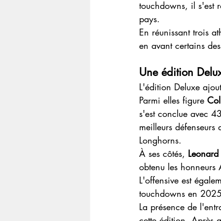
touchdowns, il s'est 
pays.
En réunissant trois a
en avant certains des 
Une édition Delux
L'édition Deluxe ajo
Parmi elles figure 
Col
s'est conclue avec 4
meilleurs défenseurs 
Longhorns.
À ses côtés, 
Leonard
obtenu les honneurs A
L'offensive est égale
touchdowns en 2025 et
La présence de l'entr
cette édition. Après a