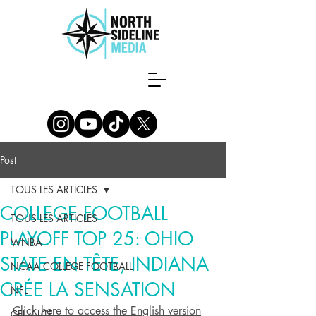
Post
TOUS LES ARTICLES
COLLEGE FOOTBALL
TOUS LES ARTICLES
PLAYOFF TOP 25: OHIO
WNBA
STATE EN TÊTE, INDIANA
NCAA COLLEGE FOOTBALL
CRÉE LA SENSATION
NFL
Click here to access the English version
CFL / LCF