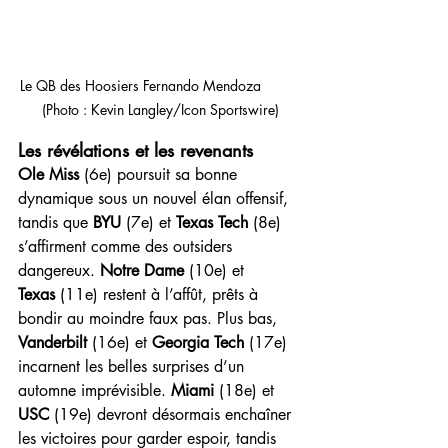
Le QB des Hoosiers Fernando Mendoza          
(Photo : Kevin Langley/Icon Sportswire)
Les révélations et les revenants
Ole Miss
 (6e) poursuit sa bonne 
dynamique sous un nouvel élan offensif, 
tandis que 
BYU
 (7e) et 
Texas Tech
 (8e) 
s’affirment comme des outsiders 
dangereux. 
Notre Dame
 (10e) et 
Texas
 (11e) restent à l’affût, prêts à 
bondir au moindre faux pas. Plus bas, 
Vanderbilt
 (16e) et 
Georgia Tech
 (17e) 
incarnent les belles surprises d’un 
automne imprévisible. 
Miami
 (18e) et 
USC
 (19e) devront désormais enchaîner 
les victoires pour garder espoir, tandis 