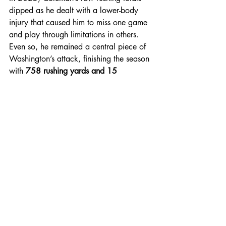
dipped as he dealt with a lower-body 
injury that caused him to miss one game 
and play through limitations in others. 
Even so, he remained a central piece of 
Washington’s attack, finishing the season 
with 
758 rushing yards and 15 
touchdowns
, while contributing 
31 
receptions for 354 yards and two 
receiving touchdowns
. 
Over his full college career, he totaled 
87 receptions for 838 yards and three 
touchdowns
.
Coleman played a key role in 
Washington’s 
9–4
 2025 campaign, 
which concluded with a convincing 
38–
10 victory over Boise State in the LA 
Bowl
. Compact and powerful, he 