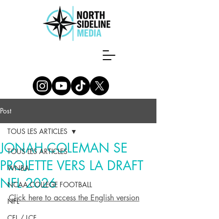
Post
TOUS LES ARTICLES
JONAH COLEMAN SE
TOUS LES ARTICLES
PROJETTE VERS LA DRAFT
WNBA
NFL 2026
NCAA COLLEGE FOOTBALL
Click here to access the English version
NFL
CFL / LCF