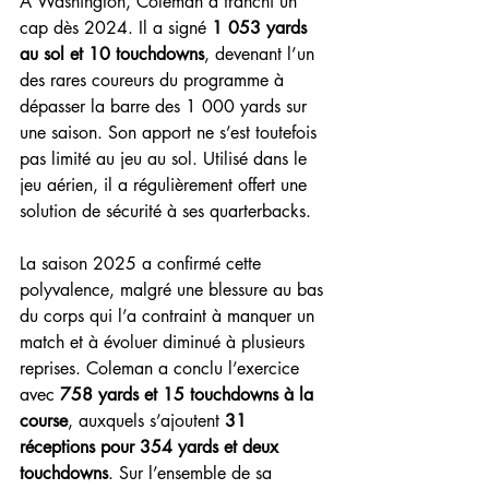
À Washington, Coleman a franchi un 
cap dès 2024. Il a signé 
1 053 yards 
au sol et 10 touchdowns
, devenant l’un 
des rares coureurs du programme à 
dépasser la barre des 1 000 yards sur 
une saison. Son apport ne s’est toutefois 
pas limité au jeu au sol. Utilisé dans le 
jeu aérien, il a régulièrement offert une 
solution de sécurité à ses quarterbacks.
La saison 2025 a confirmé cette 
polyvalence, malgré une blessure au bas 
du corps qui l’a contraint à manquer un 
match et à évoluer diminué à plusieurs 
reprises. Coleman a conclu l’exercice 
avec 
758 yards et 15 touchdowns à la 
course
, auxquels s’ajoutent 
31 
réceptions pour 354 yards et deux 
touchdowns
. Sur l’ensemble de sa 