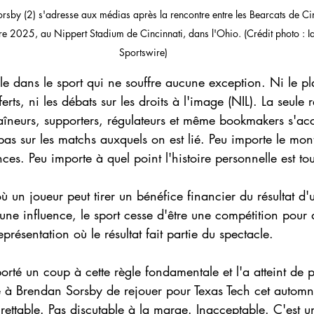
sby (2) s'adresse aux médias après la rencontre entre les Bearcats de Cinc
re 2025, au Nippert Stadium de Cincinnati, dans l'Ohio. (Crédit photo : I
Sportswire)
gle dans le sport qui ne souffre aucune exception. Ni le pl
ferts, ni les débats sur les droits à l'image (NIL). La seule r
raîneurs, supporters, régulateurs et même bookmakers s'acc
pas sur les matchs auxquels on est lié. Peu importe le mon
nces. Peu importe à quel point l'histoire personnelle est to
 un joueur peut tirer un bénéfice financier du résultat d'
e une influence, le sport cesse d'être une compétition pour
résentation où le résultat fait partie du spectacle.
orté un coup à cette règle fondamentale et l'a atteint de p
e à Brendan Sorsby de rejouer pour Texas Tech cet automn
rettable. Pas discutable à la marge. Inacceptable. C'est 