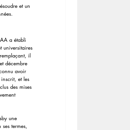
ésoudre et un 
nnées.
CAA a établi 
 universitaires 
remplaçant, il 
 et décembre 
econnu avoir 
nscrit, et les 
clus des mises 
ivement 
rsby une 
 ses termes, 