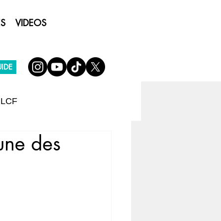
ES
VIDEOS
IDE
 LCF
une des