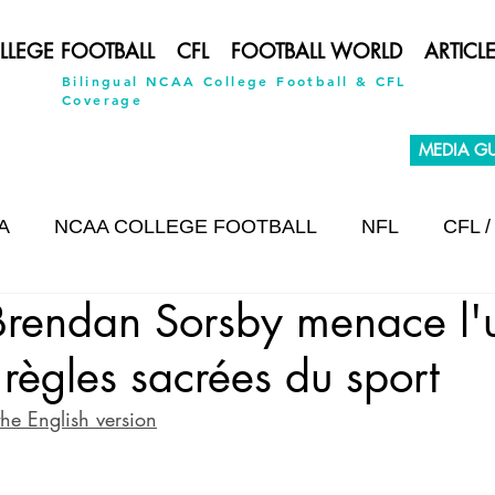
LLEGE FOOTBALL
CFL
FOOTBALL WORLD
ARTICL
Bilingual NCAA College Football & CFL
Coverage
MEDIA GU
A
NCAA COLLEGE FOOTBALL
NFL
CFL /
 Brendan Sorsby menace l'
INTERVIEW
 règles sacrées du sport
the English version