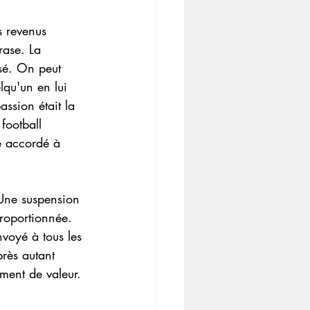
s revenus 
rase. La 
sé. On peut 
lqu'un en lui 
ssion était la 
football 
ge accordé à 
 Une suspension 
roportionnée. 
voyé à tous les 
près autant 
lement de valeur.