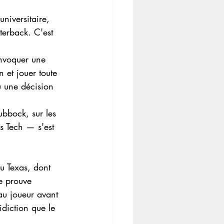
universitaire, 
terback. C'est 
invoquer une 
n et jouer toute 
ù une décision 
ubbock, sur les 
s Tech — s'est 
u Texas, dont 
e prouve 
au joueur avant 
diction que le 