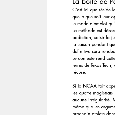
La boîte de P
C'est ici que réside l
quelle que soit leur 
le mode d'emploi qu'il
La méthode est désorm
addiction, saisir la j
la saison pendant que
définitive sera rendu
Le contexte rend cett
terres de Texas Tech,
récusé. 
Si la NCAA fait appe
les quatre magistrats
aucune irrégularité.
même que les argument
prochain athlète dans