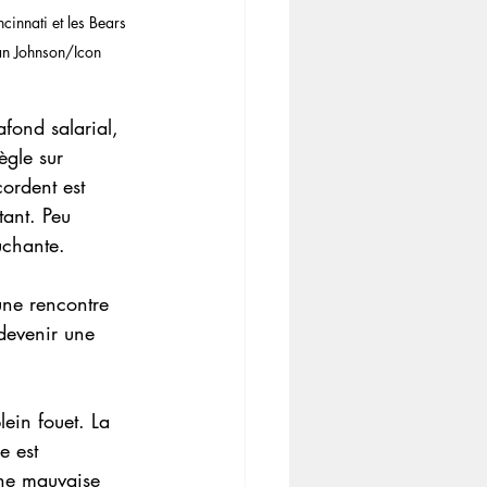
innati et les Bears 
an Johnson/Icon 
afond salarial, 
ègle sur 
ordent est 
tant. Peu 
uchante.
une rencontre 
 devenir une 
lein fouet. La 
e est 
une mauvaise 