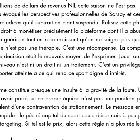
lions de dollars de revenus NIL cette saison ne l'est pas. 
a évoqué les perspectives professionnelles de Sorsby et ce
réjudices qu'il subirait en étant suspendu. Relisez cette ph
droit à monétiser précisément la plateforme dont il a abu
a guérison tout en reconnaissant qu'on ne soigne pas que
Ce n'est pas une thérapie. C'est une récompense. La compa
te décision était le mauvais moyen de l'exprimer. Jouer au 
niveau n'est ni un droit ni un traitement. C'est un privilè
orter atteinte à ce qui rend ce sport digne d'intérêt.
ême constitue presque une insulte à la gravité de la faute.
avoir parié sur sa propre équipe n'est pas une punition p
alent d'une contravention de stationnement. Le message en
limpide : le péché capital du sport coûte désormais à peu 
argeting. Si tel est le prix, alors cette règle n'a plus réel