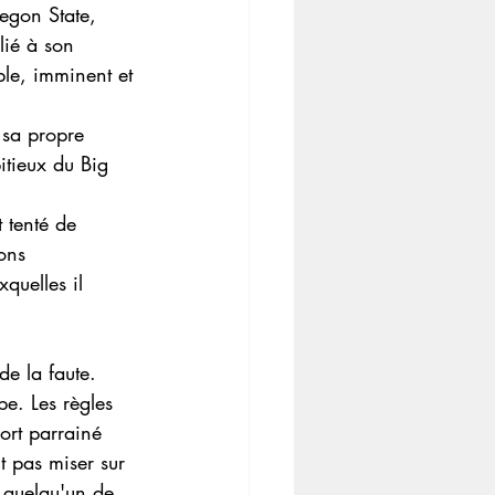
egon State, 
lié à son 
ble, imminent et 
 sa propre 
itieux du Big 
 tenté de 
ons 
quelles il 
de la faute.
e. Les règles 
ort parrainé 
 pas miser sur 
 quelqu'un de 