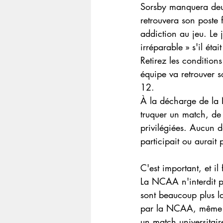
Sorsby manquera deux
retrouvera son poste 
addiction au jeu. Le 
irréparable » s'il éta
Retirez les condition
équipe va retrouver 
12.
À la décharge de la 
truquer un match, de 
privilégiées. Aucun d
participait ou aurait 
C'est important, et il
La NCAA n'interdit pa
sont beaucoup plus la
par la NCAA, même s'
un match universitai