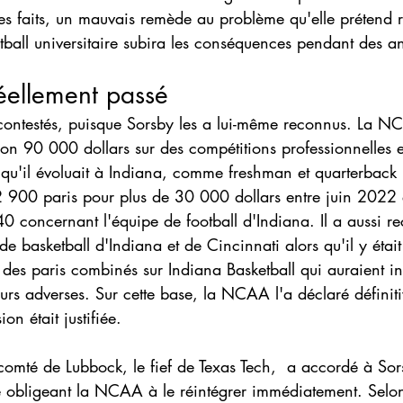
es faits, un mauvais remède au problème qu'elle prétend r
tball universitaire subira les conséquences pendant des a
réellement passé
 contestés, puisque Sorsby les a lui-même reconnus. La N
iron 90 000 dollars sur des compétitions professionnelles et
 qu'il évoluait à Indiana, comme freshman et quarterback 
2 900 paris pour plus de 30 000 dollars entre juin 2022
 concernant l'équipe de football d'Indiana. Il a aussi r
de basketball d'Indiana et de Cincinnati alors qu'il y était i
 des paris combinés sur Indiana Basketball qui auraient in
urs adverses. Sur cette base, la NCAA l'a déclaré définit
ion était justifiée.
comté de Lubbock, le fief de Texas Tech,  a accordé à So
e obligeant la NCAA à le réintégrer immédiatement. Selon