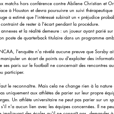
 matchs hors conférence contre Abilene Christian et Or
face à Houston et devra poursuivre un suivi thérapeutique 
juge a estimé que l'intéressé subirait un « préjudice proba
it contraint de rester à l'écart pendant la procédure. 
s annexes et la réalité demeure : un joueur ayant parié sur
son poste de quarterback titulaire dans un programme amb
NCAA, l'enquête n'a révélé aucune preuve que Sorsby ait
manipuler un écart de points ou d'exploiter des informati
e ses paris sur le football ne concernait des rencontres aux
pu participer. 
 faut le reconnaître. Mais cela ne change rien à la nature 
s uniquement aux athlètes de parier sur leur propre équip
rges. Un athlète universitaire ne peut pas parier sur un sp
il n'a aucun lien avec les équipes concernées. Il ne peut
re impliquant des écoles qu'il ne connaît pas, demander à