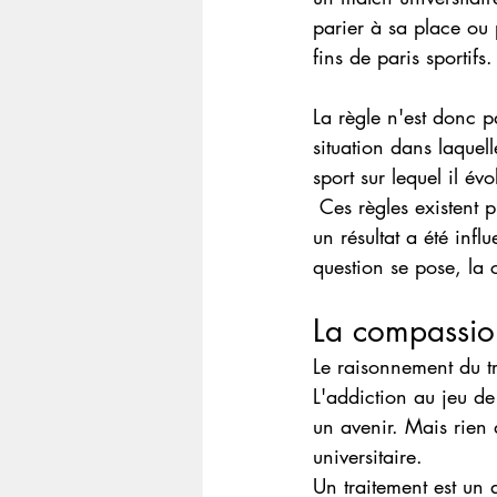
parier à sa place ou p
fins de paris sportifs.
La règle n'est donc p
situation dans laquel
sport sur lequel il évo
 Ces règles existent précisément pour éviter que les autorités aient un jour à se demander si 
un résultat a été inf
question se pose, la 
La compassion
Le raisonnement du tr
L'addiction au jeu de
un avenir. Mais rien 
universitaire.
Un traitement est un 