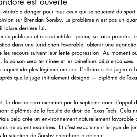
andore est ouverte
e véritable danger pour tous ceux qui se soucient du sport 
opinion sur Brendan Sorsby. Le problème n'est pas un quar
 laisse derrière lui.
ais publique et reproductible : parier, se faire prendre, 
ustice dans une juridiction favorable, obtenir une injonctio
 les recours suivent leur lente progression. Au moment o
e, la saison sera terminée et les bénéfices déjà encaissés.
e inquiétude plus légitime encore. L'affaire a été jugée à L
 après que le juge initialement désigné — diplômé de Texa
l, le dossier sera examiné par la septième cour d'appel d
 sont diplômés de la faculté de droit de Texas Tech. Cela n
 Mais cela crée un environnement naturellement favorable 
s ne soient examinés. Et c'est exactement le type de juri
 la situation de Sorsby cherchera à obtenir.