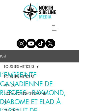
Post
TOUS LES ARTICLES
L’EMPREINTE
TOUS LES ARTICLES
CANADIENNE DE
WNBA
RUTGERS : RAYMOND,
NCAA COLLEGE FOOTBALL
DJABOME ET ELAD À
NFL
L’ASSAUT DE
CFL / LCF