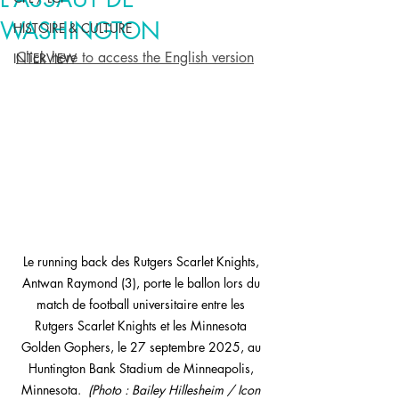
WASHINGTON
HISTOIRE & CULTURE
Click here to access the English version
INTERVIEW
Le running back des Rutgers Scarlet Knights, 
Antwan Raymond (3), porte le ballon lors du 
match de football universitaire entre les 
Rutgers Scarlet Knights et les Minnesota 
Golden Gophers, le 27 septembre 2025, au 
Huntington Bank Stadium de Minneapolis, 
Minnesota.  
(Photo : Bailey Hillesheim / Icon 