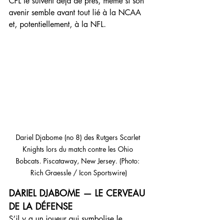
CFL le suivent déjà de près, même si son 
avenir semble avant tout lié à la NCAA 
et, potentiellement, à la NFL.
Dariel Djabome (no 8) des Rutgers Scarlet 
Knights lors du match contre les Ohio 
Bobcats. Piscataway, New Jersey. (Photo: 
Rich Graessle / Icon Sportswire)
DARIEL DJABOME — LE CERVEAU 
DE LA DÉFENSE
S’il y a un joueur qui symbolise le 