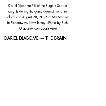
Dariel Djabome 
#8
 of the Rutgers Scarlet 
Knights during the game against the Ohio 
Bobcats on August 28, 2025 at SHI Stadium 
in Piscataway, New Jersey. (Photo by Rich 
Graessle/Icon Sportswire)
DARIEL DJABOME — THE BRAIN 
OF THE DEFENSE
If one player symbolizes Rutgers’ 
steadiness and leadership, it’s 
Dariel 
Djabome
.The linebacker from Longueuil, 
now a team captain, is one of the most 
respected voices in the locker 
room.Over his career, he’s appeared in 
39 games, recording 139 tackles, 9.5 
tackles for loss, and 4.5 sacks.
Last season, Djabome earned All–Big 
Ten Third Team (2024) honors after 