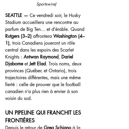
Sportswire)
SEATTLE —
 Ce vendredi soir, le Husky 
Stadium accueillera une rencontre au 
parfum de Big Ten… et d’érable. Quand 
Rutgers (3–2)
 affrontera 
Washington (4–
1)
, trois Canadiens joueront un rôle 
central dans les espoirs des Scarlet 
Knights : 
Antwan Raymond
, 
Dariel 
Djabome
 et 
Jett Elad
. Trois noms, deux 
provinces (Québec et Ontario), trois 
trajectoires différentes, mais une même 
fierté : celle de prouver que le football 
canadien n’a plus rien à envier à son 
voisin du sud.
UN PIPELINE QUI FRANCHIT LES 
FRONTIÈRES
Depuis le retour de 
Greg Schiano
 à la 