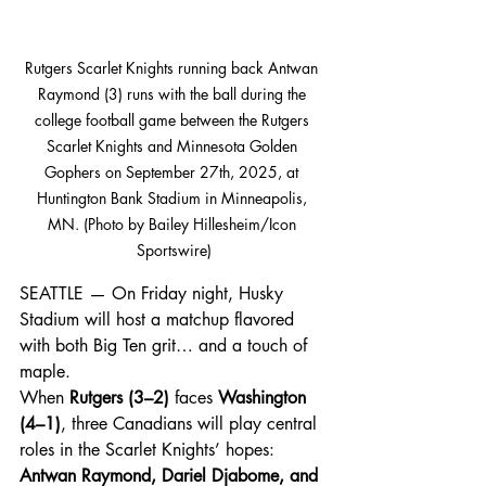
Rutgers Scarlet Knights running back Antwan 
Raymond (3) runs with the ball during the 
college football game between the Rutgers 
Scarlet Knights and Minnesota Golden 
Gophers on September 27th, 2025, at 
Huntington Bank Stadium in Minneapolis, 
MN. (Photo by Bailey Hillesheim/Icon 
Sportswire)
SEATTLE — On Friday night, Husky 
Stadium will host a matchup flavored 
with both Big Ten grit… and a touch of 
maple.
When 
Rutgers (3–2)
 faces 
Washington 
(4–1)
, three Canadians will play central 
roles in the Scarlet Knights’ hopes: 
Antwan Raymond, Dariel Djabome, and 