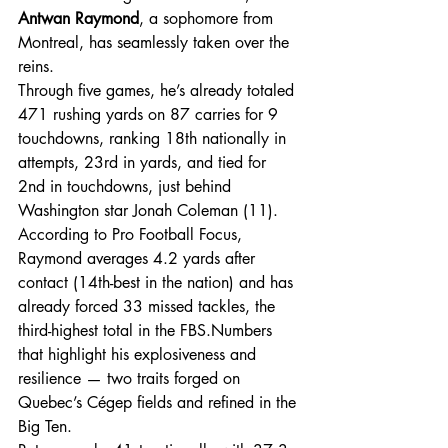
Antwan Raymond
, a sophomore from 
Montreal, has seamlessly taken over the 
reins.
Through five games, he’s already totaled 
471 rushing yards on 87 carries for 9 
touchdowns, ranking 18th nationally in 
attempts, 23rd in yards, and tied for 
2nd in touchdowns, just behind 
Washington star Jonah Coleman (11).
According to Pro Football Focus, 
Raymond averages 4.2 yards after 
contact (14th-best in the nation) and has 
already forced 33 missed tackles, the 
third-highest total in the FBS.Numbers 
that highlight his explosiveness and 
resilience — two traits forged on 
Quebec’s Cégep fields and refined in the 
Big Ten.