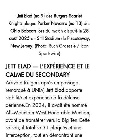
Jett Elad (no 9)
 des 
Rutgers Scarlet 
Knights
 plaque 
Parker Navarro (no 13)
 des 
Ohio Bobcats
 lors du match disputé le 
28 
août 2025
 au 
SHI Stadium
 de 
Piscataway, 
New Jersey
. (Photo: Ruch Graessle / Icon 
Sportswire).
JETT ELAD — L’EXPÉRIENCE ET LE 
CALME DU SECONDARY
Arrivé à Rutgers après un passage 
remarqué à UNLV, 
Jett Elad
 apporte 
stabilité et expérience à la défense 
aérienne.En 2024, il avait été nommé 
All–Mountain West Honorable Mention, 
avant de transférer vers la Big Ten.Cette 
saison, il totalise 31 plaqués et une 
interception, tout en démontrant une 