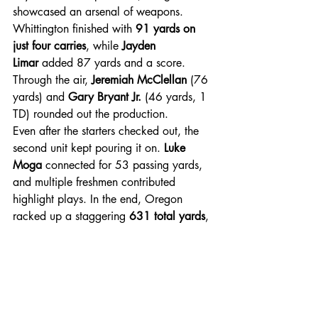
showcased an arsenal of weapons. 
Whittington finished with 
91 yards on 
just four carries
, while 
Jayden 
Limar
 added 87 yards and a score. 
Through the air, 
Jeremiah McClellan
 (76 
yards) and 
Gary Bryant Jr.
 (46 yards, 1 
TD) rounded out the production.
Even after the starters checked out, the 
second unit kept pouring it on. 
Luke 
Moga
 connected for 53 passing yards, 
and multiple freshmen contributed 
highlight plays. In the end, Oregon 
racked up a staggering 
631 total yards
, 
never once slowing down.
A Relentless Defense
If the offense stole the headlines, the 
defense matched the performance blow 