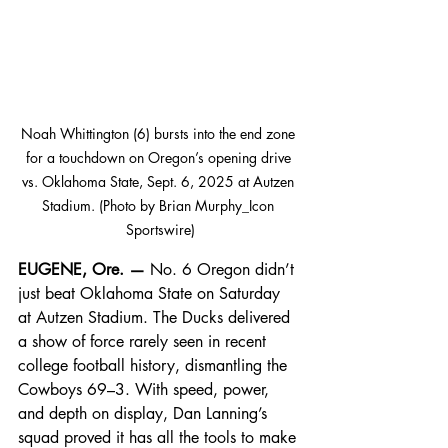
Noah Whittington (6) bursts into the end zone 
for a touchdown on Oregon’s opening drive 
vs. Oklahoma State, Sept. 6, 2025 at Autzen 
Stadium. (Photo by Brian Murphy_Icon 
Sportswire)
EUGENE, Ore. —
 No. 6 Oregon didn’t 
just beat Oklahoma State on Saturday 
at Autzen Stadium. The Ducks delivered 
a show of force rarely seen in recent 
college football history, dismantling the 
Cowboys 69–3. With speed, power, 
and depth on display, Dan Lanning’s 
squad proved it has all the tools to make 