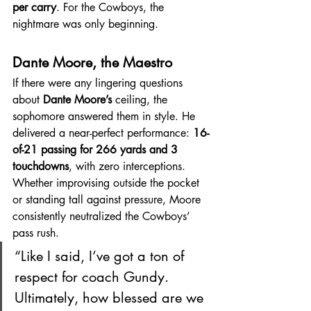
per carry
. For the Cowboys, the 
nightmare was only beginning.
Dante Moore, the Maestro
If there were any lingering questions 
about 
Dante Moore’s
 ceiling, the 
sophomore answered them in style. He 
delivered a near-perfect performance: 
16-
of-21 passing for 266 yards and 3 
touchdowns
, with zero interceptions. 
Whether improvising outside the pocket 
or standing tall against pressure, Moore 
consistently neutralized the Cowboys’ 
pass rush.
“Like I said, I’ve got a ton of 
respect for coach Gundy. 
Ultimately, how blessed are we 