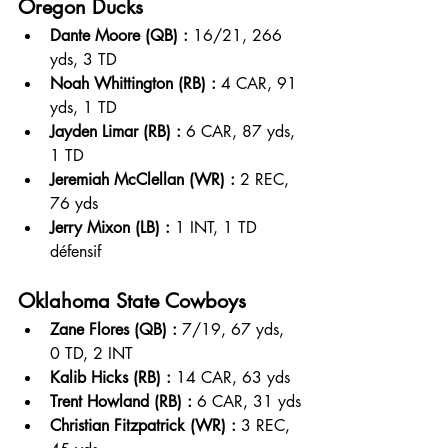
Oregon Ducks
Dante Moore (QB) :
 16/21, 266 
yds, 3 TD
Noah Whittington (RB) :
 4 CAR, 91 
yds, 1 TD
Jayden Limar (RB) :
 6 CAR, 87 yds, 
1 TD
Jeremiah McClellan (WR) :
 2 REC, 
76 yds
Jerry Mixon (LB) :
 1 INT, 1 TD 
défensif
Oklahoma State Cowboys
Zane Flores (QB) :
 7/19, 67 yds, 
0 TD, 2 INT
Kalib Hicks (RB) :
 14 CAR, 63 yds
Trent Howland (RB) :
 6 CAR, 31 yds
Christian Fitzpatrick (WR) :
 3 REC, 