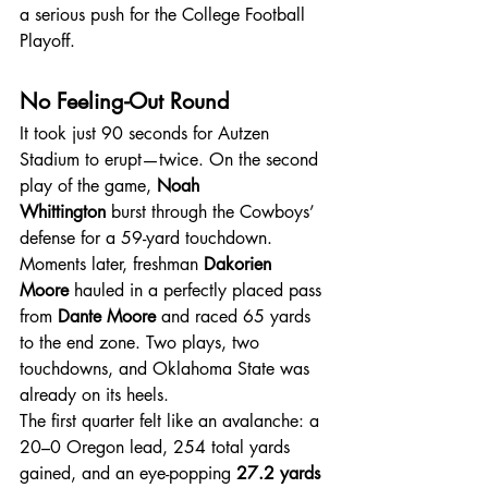
a serious push for the College Football 
Playoff.
No Feeling-Out Round
It took just 90 seconds for Autzen 
Stadium to erupt—twice. On the second 
play of the game, 
Noah 
Whittington
 burst through the Cowboys’ 
defense for a 59-yard touchdown. 
Moments later, freshman 
Dakorien 
Moore
 hauled in a perfectly placed pass 
from 
Dante Moore
 and raced 65 yards 
to the end zone. Two plays, two 
touchdowns, and Oklahoma State was 
already on its heels.
The first quarter felt like an avalanche: a 
20–0 Oregon lead, 254 total yards 
gained, and an eye-popping 
27.2 yards 