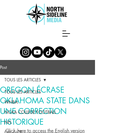
Post
TOUS LES ARTICLES
OREGON ÉCRASE
TOUS LES ARTICLES
OKLAHOMA STATE DANS
WNBA
UNE CORRECTION
NCAA COLLEGE FOOTBALL
HISTORIQUE
NFL
Click here to access the English version
CFL / LCF