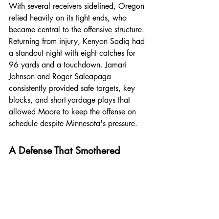
With several receivers sidelined, Oregon 
relied heavily on its tight ends, who 
became central to the offensive structure. 
Returning from injury, Kenyon Sadiq had 
a standout night with eight catches for 
96 yards and a touchdown. Jamari 
Johnson and Roger Saleapaga 
consistently provided safe targets, key 
blocks, and short-yardage plays that 
allowed Moore to keep the offense on 
schedule despite Minnesota's pressure.
A Defense That Smothered 
Minnesota
Defensively, Oregon was just as 
dominant. Minnesota, usually a physical 
run-first team, was held to only 62 
rushing yards — just 2.6 yards per 