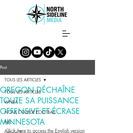
Post
TOUS LES ARTICLES
OREGON DÉCHAÎNE
TOUS LES ARTICLES
TOUTE SA PUISSANCE
WNBA
OFFENSIVE ET ÉCRASE
NCAA COLLEGE FOOTBALL
MINNESOTA
NFL
Click here to access the English version
CFL / LCF