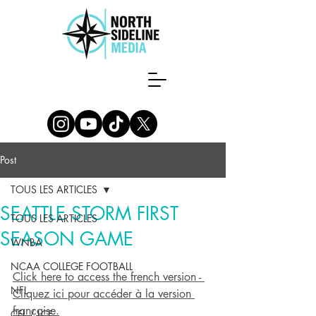
Post
TOUS LES ARTICLES
SEATTLE STORM FIRST
TOUS LES ARTICLES
SEASON GAME
WNBA
NCAA COLLEGE FOOTBALL
Click here to access the french version - 
NFL
Cliquez ici pour accéder à la version 
française.
CFL / LCF