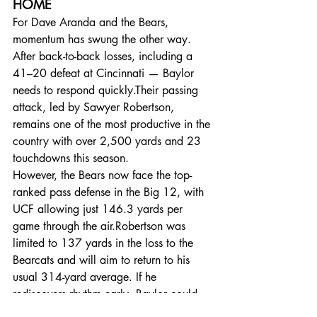
HOME
For Dave Aranda and the Bears, 
momentum has swung the other way. 
After back-to-back losses, including a 
41–20 defeat at Cincinnati — Baylor 
needs to respond quickly.Their passing 
attack, led by Sawyer Robertson, 
remains one of the most productive in the 
country with over 2,500 yards and 23 
touchdowns this season.
However, the Bears now face the top-
ranked pass defense in the Big 12, with 
UCF allowing just 146.3 yards per 
game through the air.Robertson was 
limited to 137 yards in the loss to the 
Bearcats and will aim to return to his 
usual 314-yard average. If he 
rediscovers rhythm early, Baylor could 
turn this contest into an offensive 