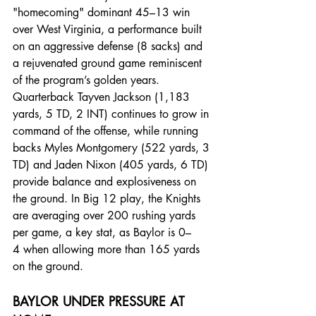
"homecoming" dominant 45–13 win 
over West Virginia, a performance built 
on an aggressive defense (8 sacks) and 
a rejuvenated ground game reminiscent 
of the program’s golden years.
Quarterback Tayven Jackson (1,183 
yards, 5 TD, 2 INT) continues to grow in 
command of the offense, while running 
backs Myles Montgomery (522 yards, 3 
TD) and Jaden Nixon (405 yards, 6 TD) 
provide balance and explosiveness on 
the ground. In Big 12 play, the Knights 
are averaging over 200 rushing yards 
per game, a key stat, as Baylor is 0–
4 when allowing more than 165 yards 
on the ground.
BAYLOR UNDER PRESSURE AT 