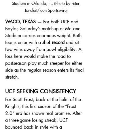
Stadium in Orlando, FL. (Photo by Peter 
Joneleit/Icon Sportswire)
WACO, TEXAS —
 For both UCF and 
Baylor, Saturday’s matchup at McLane 
Stadium carries enormous weight. Both 
teams enter with a 
4–4 record
 and sit 
two wins away from bowl eligibility. A 
loss here would make the road to 
postseason play much steeper for either 
side as the regular season enters its final 
stretch.
UCF SEEKING CONSISTENCY
For Scott Frost, back at the helm of the 
Knights, this first season of the “Frost 
2.0” era has shown real promise. After 
a three-game losing streak, UCF 
bounced back in style with a 