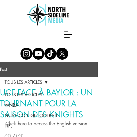
Post
TOUS LES ARTICLES
UCF FACE À BAYLOR : UN
TOUS LES ARTICLES
TOURNANT POUR LA
WNBA
SAISON DES KNIGHTS
NCAA COLLEGE FOOTBALL
Click here to access the English version
NFL
CFL / LCF