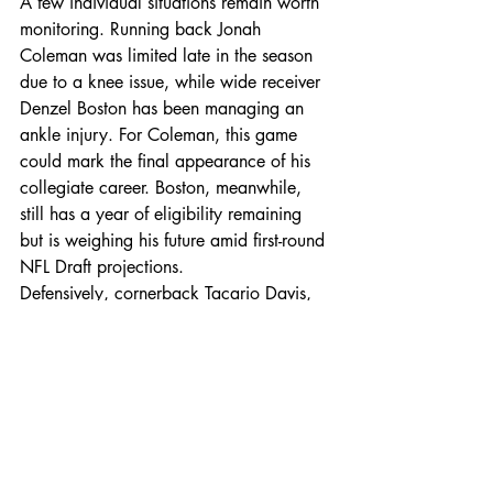
A few individual situations remain worth 
monitoring. Running back Jonah 
Coleman was limited late in the season 
due to a knee issue, while wide receiver 
Denzel Boston has been managing an 
ankle injury. For Coleman, this game 
could mark the final appearance of his 
collegiate career. Boston, meanwhile, 
still has a year of eligibility remaining 
but is weighing his future amid first-round 
NFL Draft projections. 
Defensively, cornerback Tacario Davis, 
sidelined for Washington’s final two 
regular-season games with a hamstring 
injury, is expected to travel with the 
team and remains a potential contributor.
Taken together, Washington’s availability 
picture reflects a program intent on 
finishing the season with continuity, 