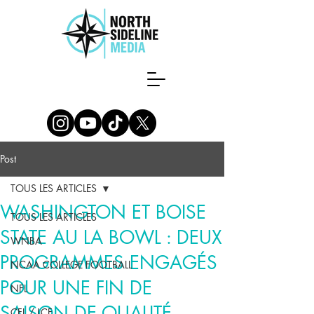
Post
TOUS LES ARTICLES
WASHINGTON ET BOISE
TOUS LES ARTICLES
STATE AU LA BOWL : DEUX
WNBA
PROGRAMMES ENGAGÉS
NCAA COLLEGE FOOTBALL
POUR UNE FIN DE
NFL
SAISON DE QUALITÉ
CFL / LCF