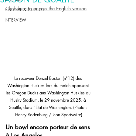
Click here to access the English version
HISTOIRE & CULTURE
INTERVIEW
Le receveur Denzel Boston (n°12) des 
Washington Huskies lors du match opposant 
les Oregon Ducks aux Washington Huskies au 
Husky Stadium, le 29 novembre 2025, à 
Seattle, dans l’État de Washington. (Photo : 
Henry Rodenburg / Icon Sportswire)
Un bowl encore porteur de sens 
à Los Angeles