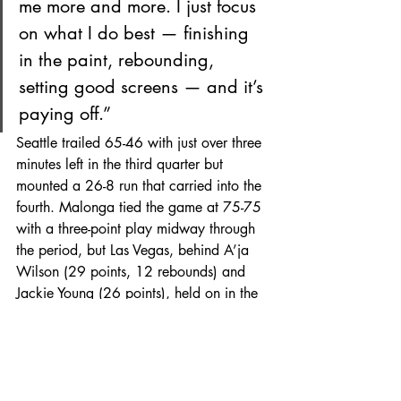
me more and more. I just focus 
on what I do best — finishing 
in the paint, rebounding, 
setting good screens — and it’s 
paying off.”
Seattle trailed 65-46 with just over three 
minutes left in the third quarter but 
mounted a 26-8 run that carried into the 
fourth. Malonga tied the game at 75-75 
with a three-point play midway through 
the period, but Las Vegas, behind A’ja 
Wilson (29 points, 12 rebounds) and 
Jackie Young (26 points), held on in the 
final minutes.
Five Storm players scored in double 
figures: Erica Wheeler (16 points), 
Brittney Sykes (14 points, 6 assists) in 