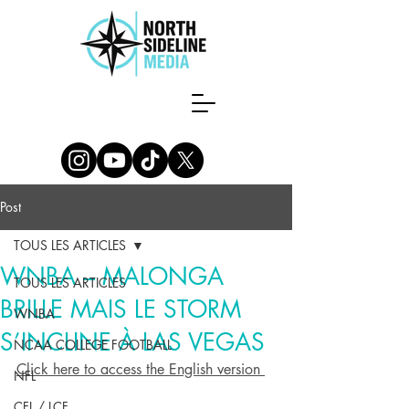
Post
TOUS LES ARTICLES
WNBA – MALONGA
TOUS LES ARTICLES
BRILLE MAIS LE STORM
WNBA
S’INCLINE À LAS VEGAS
NCAA COLLEGE FOOTBALL
Click here to access the English version 
NFL
CFL / LCF