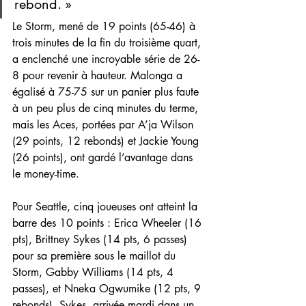
rebond. »
Le Storm, mené de 19 points (65-46) à 
trois minutes de la fin du troisième quart, 
a enclenché une incroyable série de 26-
8 pour revenir à hauteur. Malonga a 
égalisé à 75-75 sur un panier plus faute 
à un peu plus de cinq minutes du terme, 
mais les Aces, portées par A’ja Wilson 
(29 points, 12 rebonds) et Jackie Young 
(26 points), ont gardé l’avantage dans 
le money-time.
Pour Seattle, cinq joueuses ont atteint la 
barre des 10 points : Erica Wheeler (16 
pts), Brittney Sykes (14 pts, 6 passes) 
pour sa première sous le maillot du 
Storm, Gabby Williams (14 pts, 4 
passes), et Nneka Ogwumike (12 pts, 9 
rebonds). Sykes, arrivée mardi dans un 