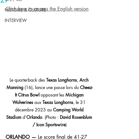
Click here to access the English version
HISTOIRE & CULTURE
INTERVIEW
Le quarterback des 
Texas Longhorns
, 
Arch 
Manning
 (16), lance une passe lors du 
Cheez-
It Citrus Bowl
 opposant les 
Michigan 
Wolverines
 aux 
Texas Longhorns
, le 31 
décembre 2025 au 
Camping World 
Stadium
 d’
Orlando
. (Photo : 
David Rosenblum 
/ Icon Sportswire
)
ORLANDO —
 Le score final de 41-27 