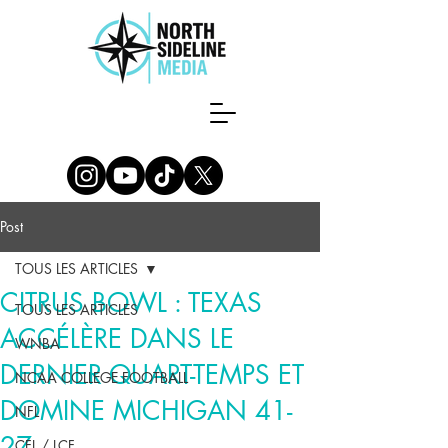
Post
TOUS LES ARTICLES
CITRUS BOWL : TEXAS
TOUS LES ARTICLES
ACCÉLÈRE DANS LE
WNBA
DERNIER QUART-TEMPS ET
NCAA COLLEGE FOOTBALL
DOMINE MICHIGAN 41-
NFL
27
CFL / LCF