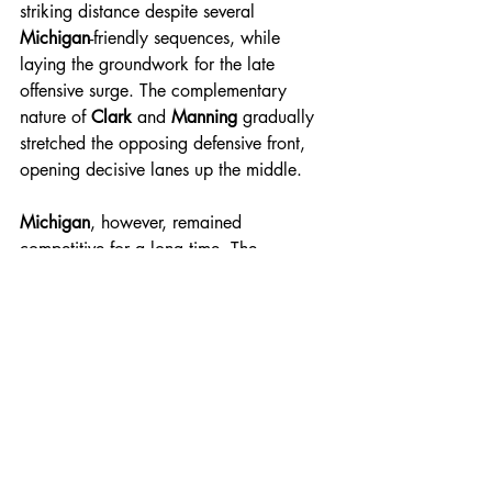
striking distance despite several 
Michigan
-friendly sequences, while 
laying the groundwork for the late 
offensive surge. The complementary 
nature of 
Clark
 and 
Manning
 gradually 
stretched the opposing defensive front, 
opening decisive lanes up the middle.
Michigan
, however, remained 
competitive for a long time. The 
Wolverines
 surpassed 170 rushing 
yards, converted multiple fourth-down 
attempts, and entered the final quarter 
holding a 27–24 lead. But that balance 
depended on near-perfect execution, 
something the second-half numbers 
ultimately undermined.
Underwood’s
 interceptions marked the 