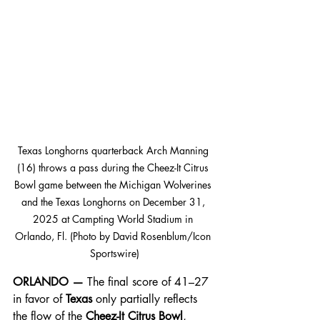
Texas Longhorns quarterback Arch Manning 
(16) throws a pass during the Cheez-It Citrus 
Bowl game between the Michigan Wolverines 
and the Texas Longhorns on December 31, 
2025 at Campting World Stadium in 
Orlando, Fl. (Photo by David Rosenblum/Icon 
Sportswire)
ORLANDO —
 The final score of 41–27 
in favor of 
Texas
 only partially reflects 
the flow of the 
Cheez-It Citrus Bowl
, 