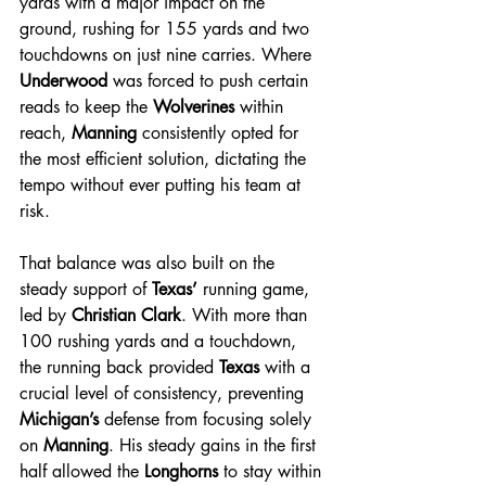
yards with a major impact on the 
ground, rushing for 155 yards and two 
touchdowns on just nine carries. Where 
Underwood
 was forced to push certain 
reads to keep the 
Wolverines
 within 
reach, 
Manning
 consistently opted for 
the most efficient solution, dictating the 
tempo without ever putting his team at 
risk.
That balance was also built on the 
steady support of 
Texas’
 running game, 
led by 
Christian Clark
. With more than 
100 rushing yards and a touchdown, 
the running back provided 
Texas
 with a 
crucial level of consistency, preventing 
Michigan’s
 defense from focusing solely 
on 
Manning
. His steady gains in the first 
half allowed the 
Longhorns
 to stay within 