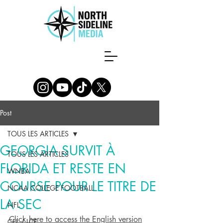
Post
TOUS LES ARTICLES
GEORGIA SURVIT À
TOUS LES ARTICLES
FLORIDA ET RESTE EN
WNBA
COURSE POUR LE TITRE DE
NCAA COLLEGE FOOTBALL
LA SEC
NFL
Click here to access the English version
CFL / LCF