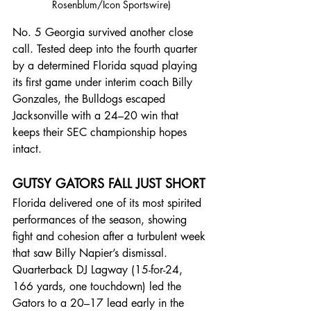
Rosenblum/Icon Sportswire)
No. 5 Georgia survived another close 
call. Tested deep into the fourth quarter 
by a determined Florida squad playing 
its first game under interim coach Billy 
Gonzales, the Bulldogs escaped 
Jacksonville with a 24–20 win that 
keeps their SEC championship hopes 
intact.
GUTSY GATORS FALL JUST SHORT
Florida delivered one of its most spirited 
performances of the season, showing 
fight and cohesion after a turbulent week 
that saw Billy Napier’s dismissal. 
Quarterback DJ Lagway (15-for-24, 
166 yards, one touchdown) led the 
Gators to a 20–17 lead early in the 