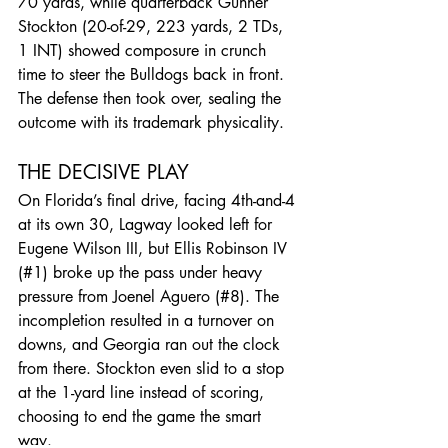
70 yards, while quarterback Gunner 
Stockton (20-of-29, 223 yards, 2 TDs, 
1 INT) showed composure in crunch 
time to steer the Bulldogs back in front.
The defense then took over, sealing the 
outcome with its trademark physicality.
THE DECISIVE PLAY
On Florida’s final drive, facing 4th-and-4 
at its own 30, Lagway looked left for 
Eugene Wilson III, but Ellis Robinson IV 
(#1) broke up the pass under heavy 
pressure from Joenel Aguero (#8). The 
incompletion resulted in a turnover on 
downs, and Georgia ran out the clock 
from there. Stockton even slid to a stop 
at the 1-yard line instead of scoring, 
choosing to end the game the smart 
way. 