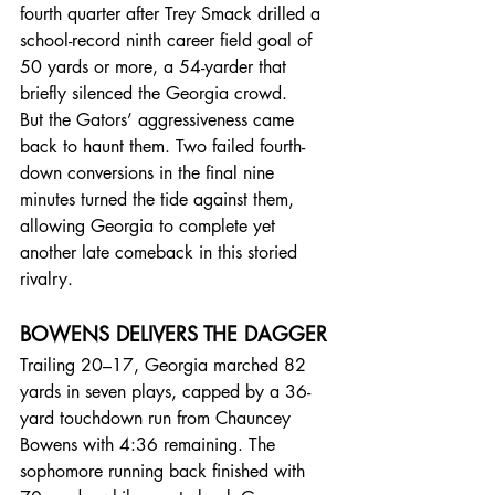
fourth quarter after Trey Smack drilled a 
school-record ninth career field goal of 
50 yards or more, a 54-yarder that 
briefly silenced the Georgia crowd. 
But the Gators’ aggressiveness came 
back to haunt them. Two failed fourth-
down conversions in the final nine 
minutes turned the tide against them, 
allowing Georgia to complete yet 
another late comeback in this storied 
rivalry.
BOWENS DELIVERS THE DAGGER
Trailing 20–17, Georgia marched 82 
yards in seven plays, capped by a 36-
yard touchdown run from Chauncey 
Bowens with 4:36 remaining. The 
sophomore running back finished with 