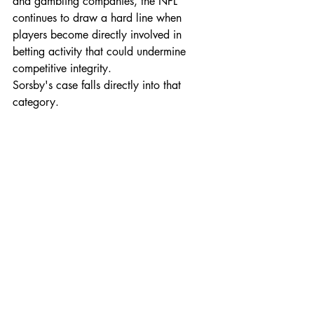
and gambling companies, the NFL 
continues to draw a hard line when 
players become directly involved in 
betting activity that could undermine 
competitive integrity.
Sorsby's case falls directly into that 
category.
Quarterback Brendan Sorsby (2) talks to the 
media after the game against the Baylor Bears 
and the Cincinnati Bearcats on October 25, 
2025, at Nippert Stadium in Cincinnati, OH. 