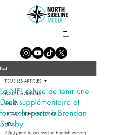
Post
TOUS LES ARTICLES
La NFL refuse de tenir une
TOUS LES ARTICLES
Draft supplémentaire et
WNBA
ferme la porte à Brendan
NCAA COLLEGE FOOTBALL
Sorsby
NFL
Click here to access the English version
CFL / LCF