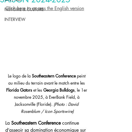
Click here to access the English version
HISTOIRE & CULTURE
INTERVIEW
Le logo de la 
Southeastern Conference 
peint 
au milieu du terrain avant le match entre les 
Florida Gators 
et les
 Georgia Bulldogs
, le 1er 
novembre 2025, à EverBank Field, à 
Jacksonville (Floride).
(Photo : David 
Rosenblum / Icon Sportswire)
La 
Southeastern Conference
 continue 
d’asseoir sa domination 
économique
 sur 