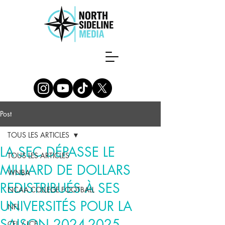
Post
TOUS LES ARTICLES
LA SEC DÉPASSE LE
TOUS LES ARTICLES
MILLIARD DE DOLLARS
WNBA
REDISTRIBUÉS À SES
NCAA COLLEGE FOOTBALL
UNIVERSITÉS POUR LA
NFL
SAISON 2024-2025
CFL / LCF