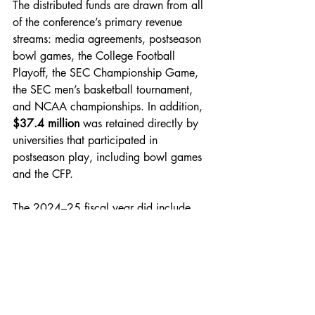
The distributed funds are drawn from all 
of the conference’s primary revenue 
streams: media agreements, postseason 
bowl games, the College Football 
Playoff, the SEC Championship Game, 
the SEC men’s basketball tournament, 
and NCAA championships. In addition, 
$37.4 million
 was retained directly by 
universities that participated in 
postseason play, including bowl games 
and the CFP.
The 2024–25 fiscal year did include 
one notable exception. 
Oklahoma
 and 
Texas
, which officially joined the SEC in 
July 2024, did not receive a full 12-
month distribution. Oklahoma received 
$2.6 million
, while Texas collected 
$12.1 million
, a figure largely driven by 