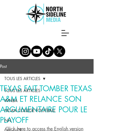
Post
TOUS LES ARTICLES
TEXAS FAIT TOMBER TEXAS
TOUS LES ARTICLES
A&M ET RELANCE SON
WNBA
ARGUMENTAIRE POUR LE
NCAA COLLEGE FOOTBALL
PLAYOFF
NFL
Click here to access the English version
CFL / LCF