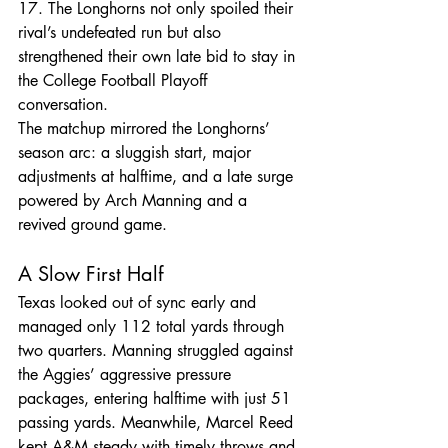
17. The Longhorns not only spoiled their 
rival’s undefeated run but also 
strengthened their own late bid to stay in 
the College Football Playoff 
conversation. 
The matchup mirrored the Longhorns’ 
season arc: a sluggish start, major 
adjustments at halftime, and a late surge 
powered by Arch Manning and a 
revived ground game.
A Slow First Half
Texas looked out of sync early and 
managed only 112 total yards through 
two quarters. Manning struggled against 
the Aggies’ aggressive pressure 
packages, entering halftime with just 51 
passing yards. Meanwhile, Marcel Reed 
kept A&M steady with timely throws and 