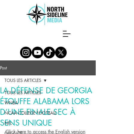
Post
TOUS LES ARTICLES
LA DÉFENSE DE GEORGIA
TOUS LES ARTICLES
ÉTOUFFE ALABAMA LORS
WNBA
D’UNE FINALE SEC À
NCAA COLLEGE FOOTBALL
SENS UNIQUE
NFL
Click here to access the English version
CFL / LCF