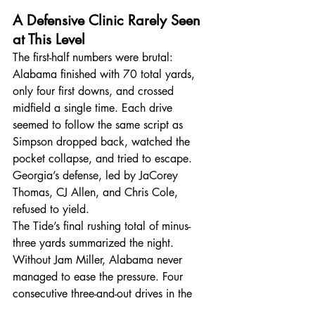
A Defensive Clinic Rarely Seen 
at This Level
The first-half numbers were brutal: 
Alabama finished with 70 total yards, 
only four first downs, and crossed 
midfield a single time. Each drive 
seemed to follow the same script as 
Simpson dropped back, watched the 
pocket collapse, and tried to escape. 
Georgia’s defense, led by JaCorey 
Thomas, CJ Allen, and Chris Cole, 
refused to yield.
The Tide’s final rushing total of minus-
three yards summarized the night. 
Without Jam Miller, Alabama never 
managed to ease the pressure. Four 
consecutive three-and-out drives in the 
third quarter illustrated their complete 