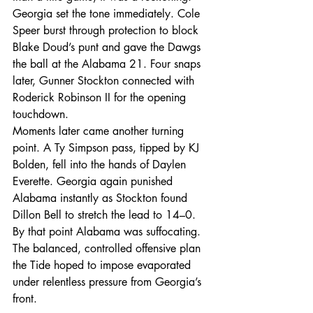
Georgia set the tone immediately. Cole 
Speer burst through protection to block 
Blake Doud’s punt and gave the Dawgs 
the ball at the Alabama 21. Four snaps 
later, Gunner Stockton connected with 
Roderick Robinson II for the opening 
touchdown.
Moments later came another turning 
point. A Ty Simpson pass, tipped by KJ 
Bolden, fell into the hands of Daylen 
Everette. Georgia again punished 
Alabama instantly as Stockton found 
Dillon Bell to stretch the lead to 14–0.
By that point Alabama was suffocating. 
The balanced, controlled offensive plan 
the Tide hoped to impose evaporated 
under relentless pressure from Georgia’s 
front.