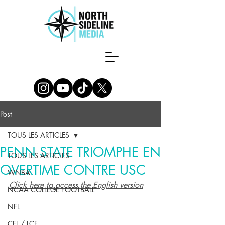
Post
TOUS LES ARTICLES
PENN STATE TRIOMPHE EN
TOUS LES ARTICLES
OVERTIME CONTRE USC
WNBA
Click here to access the English version
NCAA COLLEGE FOOTBALL
NFL
CFL / LCF