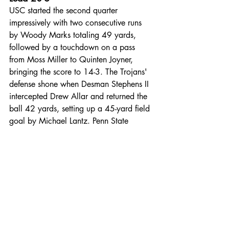
USC started the second quarter 
impressively with two consecutive runs 
by Woody Marks totaling 49 yards, 
followed by a touchdown on a pass 
from Moss Miller to Quinten Joyner, 
bringing the score to 14-3. The Trojans' 
defense shone when Desman Stephens II 
intercepted Drew Allar and returned the 
ball 42 yards, setting up a 45-yard field 
goal by Michael Lantz. Penn State 
narrowed the gap with a second 34-
yard field goal, but USC extended their 
lead to 20-6 with a third 47-yard field 
goal before halftime. USC's running 
backs, Quinten Joyner and Woody 
Marks, amassed 78 and 70 yards 
respectively, while Miller Moss 
completed 10 of 14 passes for 101 