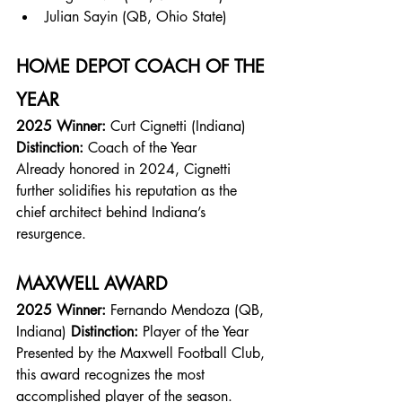
Julian Sayin (QB, Ohio State)
HOME DEPOT COACH OF THE 
YEAR
2025 Winner:
 Curt Cignetti (Indiana) 
Distinction:
 Coach of the Year
Already honored in 2024, Cignetti 
further solidifies his reputation as the 
chief architect behind Indiana’s 
resurgence.
MAXWELL AWARD
2025 Winner:
 Fernando Mendoza (QB, 
Indiana) 
Distinction:
 Player of the Year
Presented by the Maxwell Football Club, 
this award recognizes the most 
accomplished player of the season. 