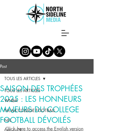
Post
TOUS LES ARTICLES
SAISON DES TROPHÉES
TOUS LES ARTICLES
2025 : LES HONNEURS
WNBA
MAJEURS DU COLLEGE
NCAA COLLEGE FOOTBALL
FOOTBALL DÉVOILÉS
NFL
Click here to access the English version
CFL / LCF