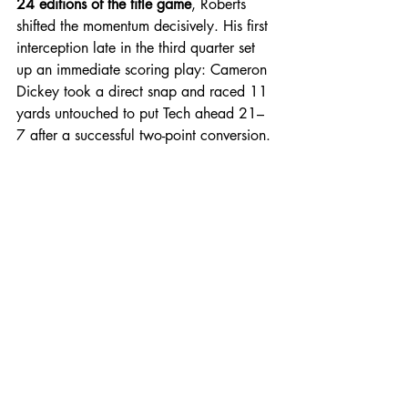
24 editions of the title game
, Roberts 
shifted the momentum decisively. His first 
interception late in the third quarter set 
up an immediate scoring play: Cameron 
Dickey took a direct snap and raced 11 
yards untouched to put Tech ahead 21–
7 after a successful two-point conversion.
Roberts’ second interception, a one-
handed steal in the fourth quarter, 
extinguished BYU’s final hopes. In 
between those takeaways, transfer pass 
rusher Romello Height forced a fumble 
that set up another Stone Harrington 
field goal, part of his four-kick afternoon. 
Quarterback 
Behren Morton
, steady and 
efficient, added two touchdown passes, 
both to Coy Eakin, while protecting the 
football once again — an essential trait 