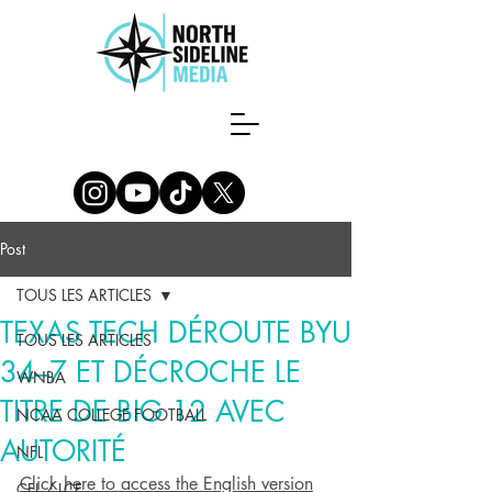
Post
TOUS LES ARTICLES
TEXAS TECH DÉROUTE BYU
TOUS LES ARTICLES
34–7 ET DÉCROCHE LE
WNBA
TITRE DE BIG 12 AVEC
NCAA COLLEGE FOOTBALL
AUTORITÉ
NFL
Click here to access the English version
CFL / LCF